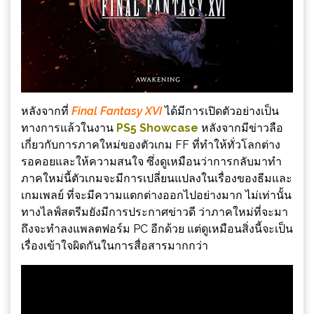
หลังจากที่
Final Fantasy XVI
ได้มีการเปิดตัวอย่างเป็น
ทางการแล้วในงาน
PS5 Showcase
หลังจากมีข่าวลือ
เกี่ยวกับการภาคใหม่ของตัวเกม FF ที่ทำให้ทั่วโลกต่าง
รอคอยและให้ความสนใจ ซึ่งดูเหมือนว่าการกลับมาทำ
ภาคใหม่นี้ตัวเกมจะมีการเปลี่ยนแปลงในเรื่องของธีมและ
เกมเพลย์ ที่จะมีความแตกต่างออกไปอย่างมาก ไม่เท่านั้น
ทางไลฟ์สตรีมยังมีการประกาศข่าวดี ว่าภาคใหม่ที่จะมา
ถึงจะทำลงแพลตฟอร์ม PC อีกด้วย แต่ดูเหมือนสิ่งนี้จะเป็น
เรื่องเข้าใจผิดกันในการสื่อสารมากกว่า