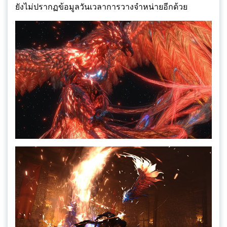
ยังไม่ปรากฏข้อมูลวันเวลาการวางจำหน่ายอีกด้วย