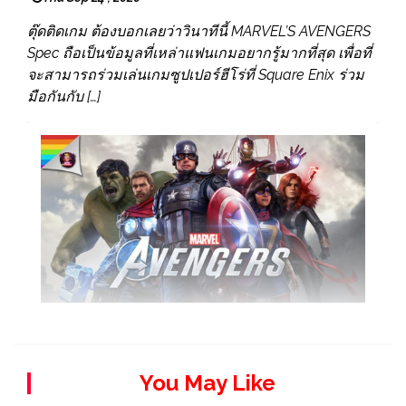
ตุ๊ดติดเกม ต้องบอกเลยว่าวินาทีนี้ MARVEL’S AVENGERS
Spec ถือเป็นข้อมูลที่เหล่าแฟนเกมอยากรู้มากที่สุด เพื่อที่
จะสามารถร่วมเล่นเกมซูปเปอร์ฮีโร่ที่ Square Enix ร่วม
มือกันกับ […]
You May Like