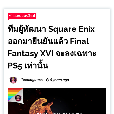
ข่าวเกมออนไลน์
ทีมผู้พัฒนา Square Enix
ออกมายืนยันแล้ว Final
Fantasy XVI จะลงเฉพาะ
PS5 เท่านั้น
Toodidgames
6 years ago