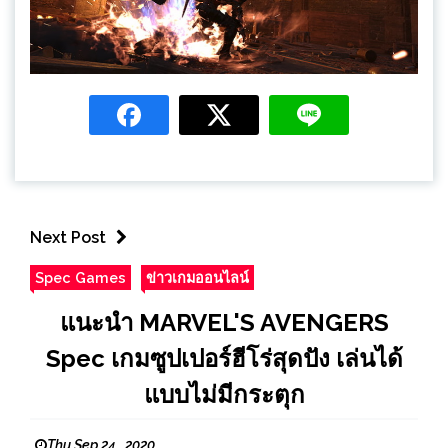
Next Post
Spec Games
ข่าวเกมออนไลน์
แนะนำ MARVEL'S AVENGERS
Spec เกมซูปเปอร์ฮีโร่สุดปัง เล่นได้
แบบไม่มีกระตุก
Thu Sep 24 , 2020