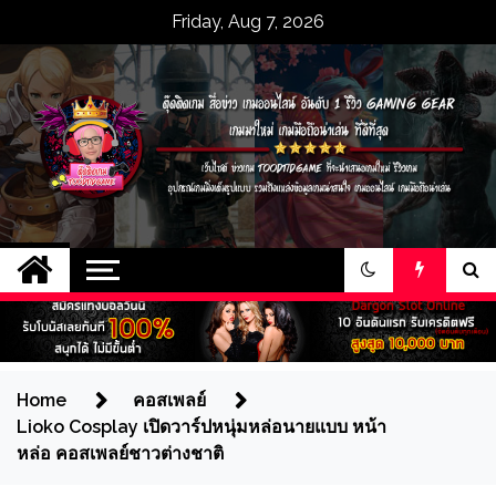
Skip
Friday, Aug 7, 2026
to
content
ตุ๊ดติดเกม สื่อข่าว
เว็บไซต์ ข่าวเกม toodtidgame ที่จะนำ
เสนอเกมใหม่ รีวิวเกม อุปกรณ์เกมมิ่งเต็ม
เกมออนไลน์ อันดับ 1
รูปแบบ รวมถึงแหล่งข้อมูลเกมน่าสนใจ
เกมออนไลน์ เกมมือถือน่าเล่น
รีวิว gaming gear
เกมมาใหม่ เกมมือถือ
Home
คอสเพลย์
Lioko Cosplay เปิดวาร์ปหนุ่มหล่อนายแบบ หน้า
น่าเล่น ที่ดีที่สุด
หล่อ คอสเพลย์ชาวต่างชาติ