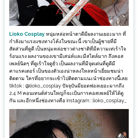
Lioko Cosplay
หนุ่มหล่อหน้าตาดีมีผลงานเยอะมาก ที่
กำลังมาแรงแซงทางโค้งในขณะนี้ เขาเป็นผู้ชายที่มี
สัดส่วนที่ดูดี เป็นหนุ่มหล่อชาวต่างชาติที่มีความเท่เร้าใจ
ร้อนแรง ผลงานของเขามีเสน่ห์และมีสไตล์มาก ถึงคอส
เพลย์นิดๆ ที่ดูเร้าใจดูยั่ว เป็นผลงานที่มีจุดเด่นที่ดูดีมี
คาแรคเตอร์ เป็นของตัวเองน่าหลงใหลหน้าเยี่ยมชมน่า
ติดตาม ใครที่อยากจะเข้าไปติดตามแนะนำช่องทางนี้เลย
tiktok : @lioko_cosplay ปัจจุบันมียอดฟอลเยอะมากถึง
2.4 M คอนเทนต์ส่วนใหญ่ก็จะเป้นการคอสเพลย์ให้ได้ดู
กัน และอีกหนึ่งช่องทางคือ instagram : lioko_cosplay_