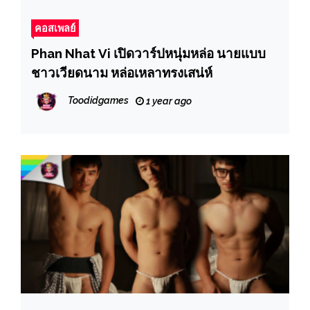
คอสเพลย์
Phan Nhat Vi เปิดวาร์ปหนุ่มหล่อ นายแบบ
ชาวเวียดนาม หล่อเหลาทรงเสน่ห์
Toodidgames
1 year ago