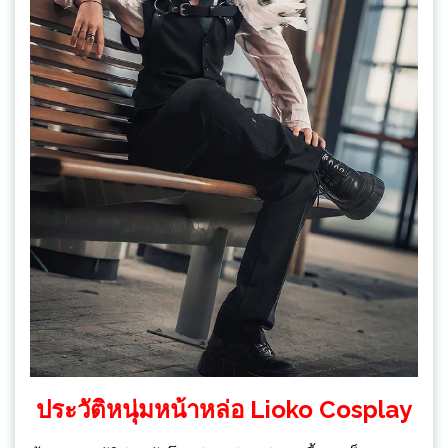
ประวัติหนุ่มหน้าหล่อ Lioko Cosplay