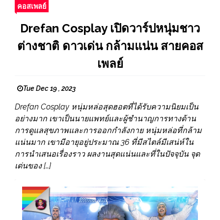
คอสเพลย์
Drefan Cosplay เปิดวาร์ปหนุ่มชาว
ต่างชาติ ดาวเด่น กล้ามแน่น สายคอส
เพลย์
Tue Dec 19 , 2023
Drefan Cosplay หนุ่มหล่อสุดฮอตที่ได้รับความนิยมเป็น
อย่างมาก เขาเป็นนายแพทย์และผู้ชำนาญการทางด้าน
การดูแลสุขภาพและการออกกำลังกาย หนุ่มหล่อที่กล้าม
แน่นมาก เขามีอายุอยู่ประมาณ 36 ที่มีสไตล์มีเสน่ห์ใน
การนำเสนอเรื่องราว ผลงานสุดแน่นและที่ในปัจจุบัน จุด
เด่นของ […]