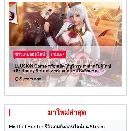
ข่าวเกมออนไลน์
เกม18+
ILLUSION Game พร้อมเปิดให้บริการเกมสำหรับผู้ใหญ่
18+ Honey Select 2 พร้อมเว็บไซต์ให้เยี่ยมชม
6 years ago
มาใหม่ล่าสุด
Mistfall Hunter รีวิวเกมยิงออนไลน์บน Steam