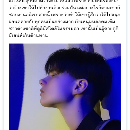
แต่ในปัจจุบันคาดว่าจะไม่ใช่แล้ว เพราะว่ามีคนเริ่มจะมา
ว่าจ้างเขาให้ไปทำงานด้วยร่วมกัน แต่อย่างไรก็ตามเขาก็
ชอบงานอดิเรกสายนี้ เพราะว่าทำให้เขารู้สึกว่าได้ไปสนุก
ผ่อนคลายกับทุกคนเป็นอย่างมาก เป็นหนุ่มหล่อคมเข้ม
ชาวต่างชาติที่ดูดีมีสไตล์ไม่ธรรมดา เขานั้นเป็นผู้ชายดูดี
มีเสน่ห์เกินต้านทาน