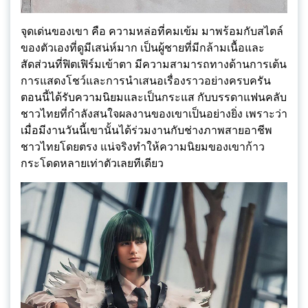
จุดเด่นของเขา คือ ความหล่อที่คมเข้ม มาพร้อมกับสไตล์
ของตัวเองที่ดูมีเสน่ห์มาก เป็นผู้ชายที่มีกล้ามเนื้อและ
สัดส่วนที่ฟิตเฟิร์มเข้าตา มีความสามารถทางด้านการเต้น
การแสดงโชว์และการนำเสนอเรื่องราวอย่างครบครัน
ตอนนี้ได้รับความนิยมและเป็นกระแส กับบรรดาแฟนคลับ
ชาวไทยที่กำลังสนใจผลงานของเขาเป็นอย่างยิ่ง เพราะว่า
เมื่อมีงานวันนี้เขานั้นได้ร่วมงานกับช่างภาพสายอาชีพ
ชาวไทยโดยตรง แน่จริงทำให้ความนิยมของเขาก้าว
กระโดดหลายเท่าตัวเลยทีเดียว