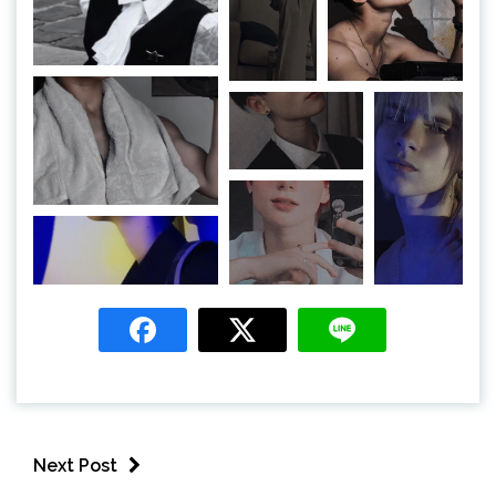
Next Post