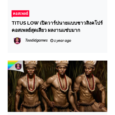
คอสเพลย์
TITUS LOW เปิดวาร์ปนายแบบชาวสิงคโปร์
คอสเพลย์สุดเสียว ผลงานแซ่บมาก
Toodidgames
1 year ago