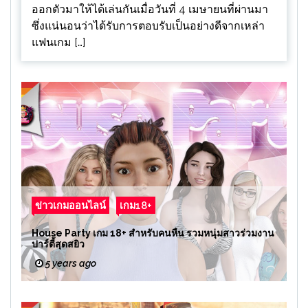
ออกตัวมาให้ได้เล่นกันเมื่อวันที่ 4 เมษายนที่ผ่านมา
ซึ่งแน่นอนว่าได้รับการตอบรับเป็นอย่างดีจากเหล่า
แฟนเกม […]
ข่าวเกมออนไลน์
เกม18+
House Party เกม 18+ สำหรับคนหื่น รวมหนุ่มสาวร่วมงาน
ปาร์ตี้สุดสยิว
5 years ago