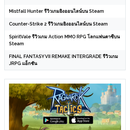
Mistfall Hunter รีวิวเกมยิงออนไลน์บน Steam
Counter-Strike 2 รีวิวเกมยิงออนไลน์บน Steam
SpiritVale รีวิวเกม Action MMO RPG โลกแฟนตาซีบน
Steam
FINAL FANTASY VII REMAKE INTERGRADE รีวิวเกม
JRPG แอ็กชัน