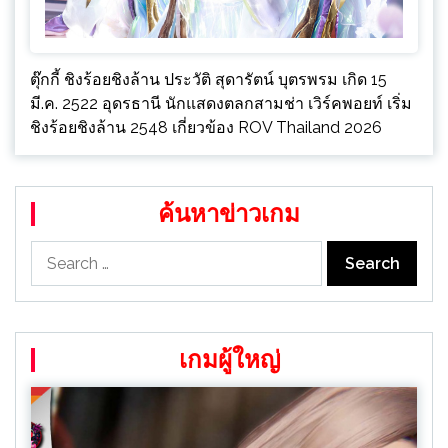
ตุ๊กกี้ ชิงร้อยชิงล้าน ประวัติ สุดารัตน์ บุตรพรม เกิด 15
มี.ค. 2522 อุดรธานี นักแสดงตลกสามช่า เวิร์คพอยท์ เริ่ม
ชิงร้อยชิงล้าน 2548 เกี่ยวข้อง ROV Thailand 2026
ค้นหาข่าวเกม
Search
for:
เกมผู้ใหญ่