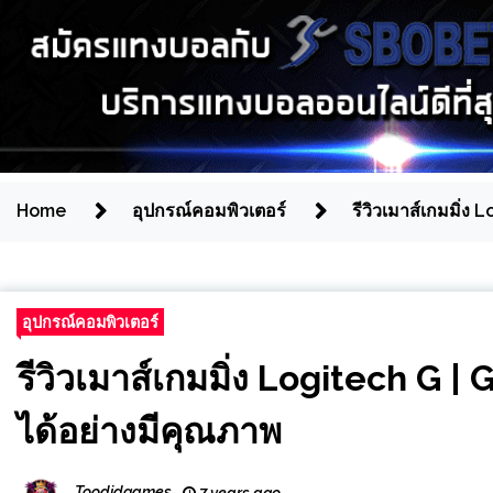
Home
อุปกรณ์คอมพิวเตอร์
รีวิวเมาส์เกมมิ่ง
อุปกรณ์คอมพิวเตอร์
รีวิวเมาส์เกมมิ่ง Logitech G |
ได้อย่างมีคุณภาพ
Toodidgames