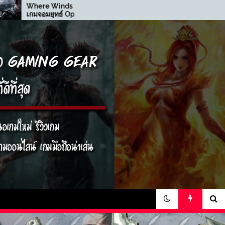
ีวิว
EA SPORTS FC 26 รีวิวเกม
orld
ฟุตบอลภาคใหม่บน Steam
น่าเล่นไหม
ีวิว gaming gear เกมมา
ูปแบบ รวมถึงแหล่งข้อมูลเกมน่าสนใจ เกม
ี่สุด