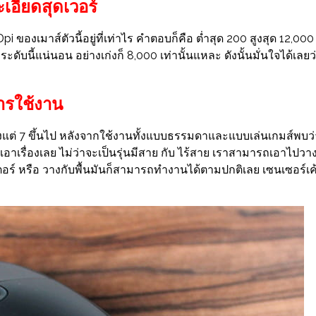
เอียดสุดเวอร์
องเมาส์ตัวนี้อยู่ที่เท่าไร คำตอบก็คือ ต่ำสุด 200 สูงสุด 12,000
วระดับนี้แน่นอน อย่างเก่งก็ 8,000 เท่านั้นแหละ ดังนั้นมั่นใจได้เลยว
การใช้งาน
้งแต่ 7 ขึ้นไป หลังจากใช้งานทั้งแบบธรรมดาและแบบเล่นเกมส์พบว่
เอาเรื่องเลย ไม่ว่าจะเป็นรุ่นมีสาย กับ ไร้สาย เราสามารถเอาไปวา
ตอร์ หรือ วางกับพื้นมันก็สามารถทำงานได้ตามปกติเลย เซนเซอร์เค