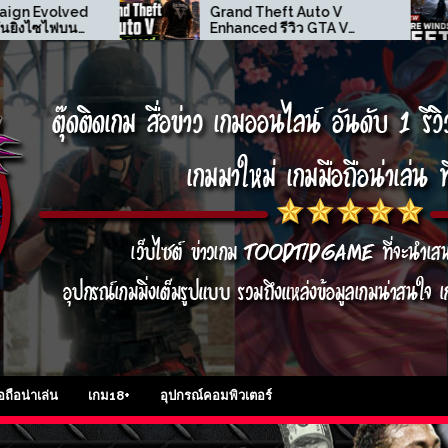
Grand Theft Auto V
Where Winds Meet ร
Enhanced รีวิว GTA V
เกมจอมยุทธ์ Open W
เวอร์ชันปรับปรุงบน Steam
เล่นฟรีบน Steam
เกมออนไลน์ อันดับ 1 ร
ำเสนอเกมใหม่ รีวิวเกม อุปกรณ์เกมมิ่งเต็มร
ออนไลน์ เกมมือถือน่าเล่น
อถือน่าเล่น
เกม18+
อุปกรณ์คอมพิวเตอร์
่ เกมมือถือน่าเล่น ที่ดีท