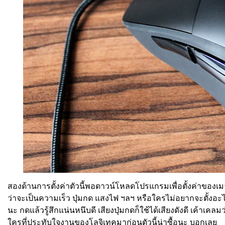
สองด้านการตั้งค่าตัวนี้พอดาวน์โหลดโปรแกรมเพื่อตั้งค่าของเมา
ว่าจะเป็นความเร็ว ปุ่มกด แสงไฟ ฯลฯ หรือใครไม่อยากจะตั้งอะไร
นะ กดแล้วรู้สึกแน่นหนึบดี เสียงปุ่มกดก็ใช้ได้เสียงดังดี เค้าเคล
ใครที่ประทับใจงานของโลจิเทคมาก่อนตัวนี้น่าซื้อนะ บอกเลย