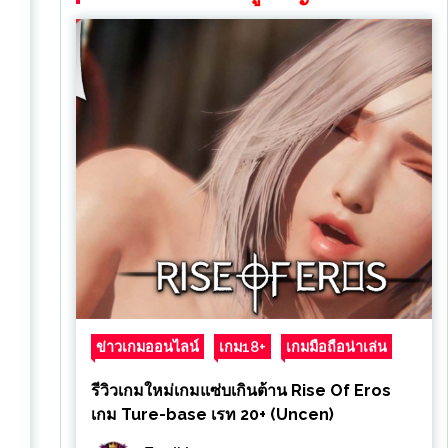
ข่าวเกมออนไลน์
เกม18+
เกมมือถือน่าเล่น
รีวิวเกมใหม่เกมแซ่บเกินต้าน Rise Of Eros
เกม Ture-base เรท 20+ (Uncen)