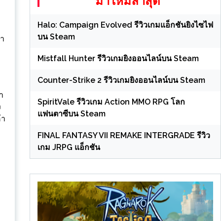
มาใหม่ล่าสุด
Halo: Campaign Evolved รีวิวเกมแอ็กชันยิงไซไฟ
บน Steam
่า
Mistfall Hunter รีวิวเกมยิงออนไลน์บน Steam
Counter-Strike 2 รีวิวเกมยิงออนไลน์บน Steam
า
SpiritVale รีวิวเกม Action MMO RPG โลก
ง
แฟนตาซีบน Steam
้า
FINAL FANTASY VII REMAKE INTERGRADE รีวิว
เกม JRPG แอ็กชัน