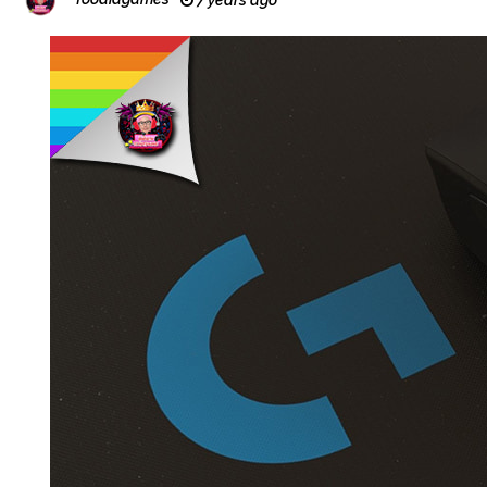
7 years ago