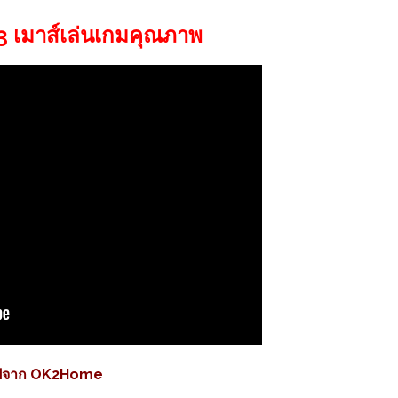
3 เมาส์เล่นเกมคุณภาพ
ิปจาก OK2Home