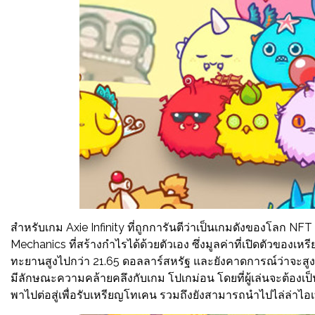
สำหรับเกม Axie Infinity ที่ถูกการันตีว่าเป็นเกมดังของโลก NFT 
Mechanics ที่สร้างกำไรได้ด้วยตัวเอง ซึ่งมูลค่าที่เปิดตัวของเหรี
ทะยานสูงไปกว่า 21.65 ดอลลาร์สหรัฐ และยังคาดการณ์ว่าจะสูงขึ
มีลักษณะความคล้ายคลึงกับเกม โปเกม่อน โดยที่ผู้เล่นจะต้องเป็น
พาไปต่อสู่เพื่อรับเหรียญโทเคน รวมถึงยังสามารถนำไปไล่ล่าไอ