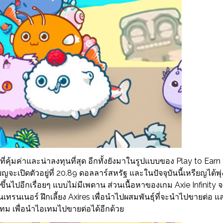
ที่คุ้มค่าและน่าลงทุนที่สุด อีกทั้งยังมาในรูปแบบของ Play to Earn
ยญจะเปิดตัวอยู่ที่ 20.89 ดอลลาร์สหรัฐ และในปัจจุบันนี้เหรียญได้พุ่
้นไปอีกเรื่อยๆ แบบไม่มีเพดาน ส่วนเนื้อหาของเกม Axie Infinity 
เทรนเนอร์ ฝึกเลี้ยง Axires เพื่อนำไปผสมพันธุ์ที่จะนำไปขายต่อ แ
เทม เพื่อนำไอเทมไปขายต่อได้อีกด้วย