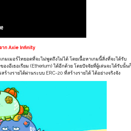
าก Axie Infinity
อร์ไทยอดที่จะไม่พูดถึงไม่ได้ โดยเนื้อหาเกมนี้สิ่งที่จะได้รับ
ธอเรียม (Etherium) ได้อีกด้วย โดยปัจจัยที่ผู้เล่นจะได้รับนั้นก
การสร้างรายได้ผ่านระบบ ERC-20 ที่สร้างรายได้ ได้อย่างจริงจัง