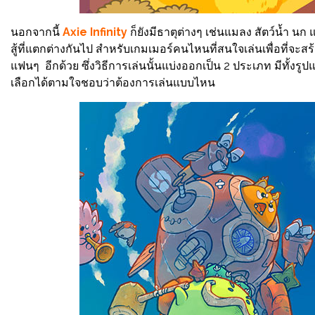
นอกจากนี้
Axie Infinity
ก็ยังมีธาตุต่างๆ เช่นแมลง สัตว์น้ำ น
สู้ที่แตกต่างกันไป สำหรับเกมเมอร์คนไหนที่สนใจเล่นเพื่อที่จะสร
แฟนๆ อีกด้วย ซึ่งวิธีการเล่นนั้นแบ่งออกเป็น 2 ประเภท มีทั
เลือกได้ตามใจชอบว่าต้องการเล่นแบบไหน