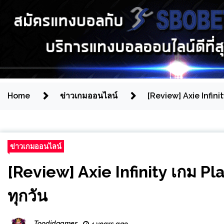
Home
ข่าวเกมออนไลน์
[Review] Axie Infini
ข่าวเกมออนไลน์
[Review] Axie Infinity เกม Pl
ทุกวัน
Toodidgames