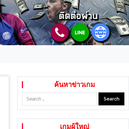
ค้นหาข่าวเกม
Search
for:
เกมผู้ใหญ่