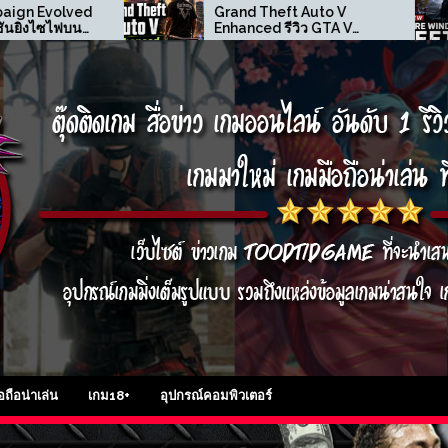
Grand Theft Auto V
Where Winds Meet 
Enhanced รีวิว GTA V
เกมจอมยุทธ์ Open 
เวอร์ชันปรับปรุงบน Steam
เล่นฟรีบน Steam
เกมออนไลน์ อันดับ 1 ร
ำเสนอเกมใหม่ รีวิวเกม อุปกรณ์เกมมิ่งเต็มร
ออนไลน์ เกมมือถือน่าเล่น
อถือน่าเล่น
เกม18+
อุปกรณ์คอมพิวเตอร์
่ เกมมือถือน่าเล่น ที่ดีท