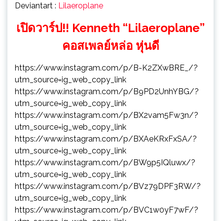
Deviantart :
Lilaeroplane
เปิดวาร์ป!! Kenneth “Lilaeroplane”
คอสเพลย์หล่อ หุ่นดี
https://www.instagram.com/p/B-K2ZXwBRE_/?
utm_source=ig_web_copy_link
https://www.instagram.com/p/B9PD2UnhYBG/?
utm_source=ig_web_copy_link
https://www.instagram.com/p/BX2vam5Fw3n/?
utm_source=ig_web_copy_link
https://www.instagram.com/p/BXAeKRxFxSA/?
utm_source=ig_web_copy_link
https://www.instagram.com/p/BW9p5IQluwx/?
utm_source=ig_web_copy_link
https://www.instagram.com/p/BVz79DPF3RW/?
utm_source=ig_web_copy_link
https://www.instagram.com/p/BVC1w0yF7wF/?