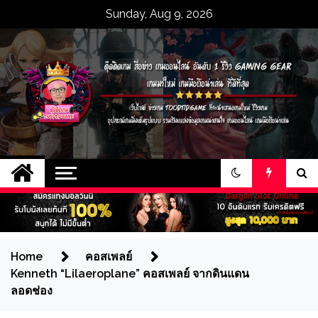
Skip
Sunday, Aug 9, 2026
to
content
ตุ๊ดติดเกม สื่อข่าว
เว็บไซต์ ข่าวเกม toodtidgame ที่จะนำ
เสนอเกมใหม่ รีวิวเกม อุปกรณ์เกมมิ่งเต็ม
เกมออนไลน์ อันดับ 1
รูปแบบ รวมถึงแหล่งข้อมูลเกมน่าสนใจ
เกมออนไลน์ เกมมือถือน่าเล่น
รีวิว gaming gear
เกมมาใหม่ เกมมือถือ
Home
คอสเพลย์
Kenneth “Lilaeroplane” คอสเพลย์ จากดินแดน
น่าเล่น ที่ดีที่สุด
ลอดช่อง