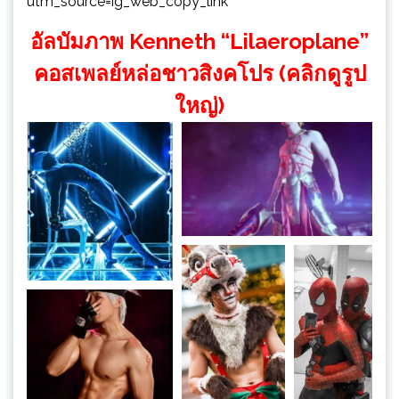
utm_source=ig_web_copy_link
อัลบัมภาพ Kenneth “Lilaeroplane”
คอสเพลย์หล่อชาวสิงคโปร (คลิกดูรูป
ใหญ่)