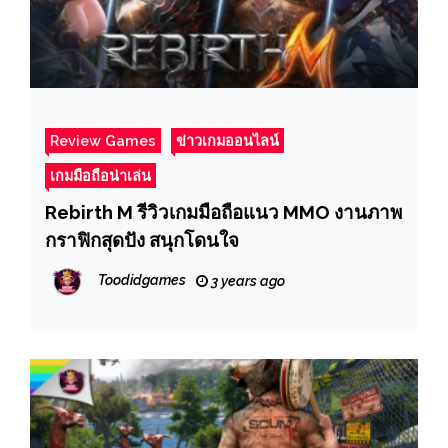
Review Games
ข่าวเกมออนไลน์
เกมมือถือน่าเล่น
Rebirth M รีวิวเกมมือถือแนว MMO งานภาพ
กราฟิกสุดปัง สนุกโดนใจ
Toodidgames
3 years ago