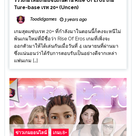
รีวิวเกมใหม่เกมแซ่บเกินต้าน Rise Of Eros เกม
Ture-base เรท 20+ (Uncen)
Toodidgames
3 years ago
เกมสุดแซ่บเรท 20+ ที่กำลังมาในตอนนี้ก็คงจะหนีไม่
พ้นเกมใหม่ที่มีชื่อว่า Rise Of Eros เกมที่เพิ่งจะ
ออกตัวมาให้ได้เล่นกันเมื่อวันที่ 4 เมษายนที่ผ่านมา
ซึ่งแน่นอนว่าได้รับการตอบรับเป็นอย่างดีจากเหล่า
แฟนเกม […]
ข่าวเกมออนไลน์
เกม18+