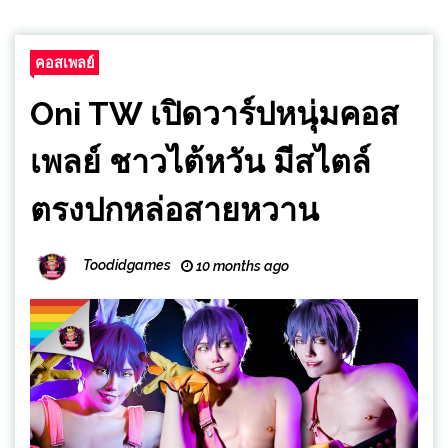
คอสเพลย์
Oni TW เปิดวาร์ปหนุ่มคอส
เพลย์ ชาวไต้หวัน มีสไตล์
ตรงปกหล่อสายหวาน
Toodidgames
10 months ago