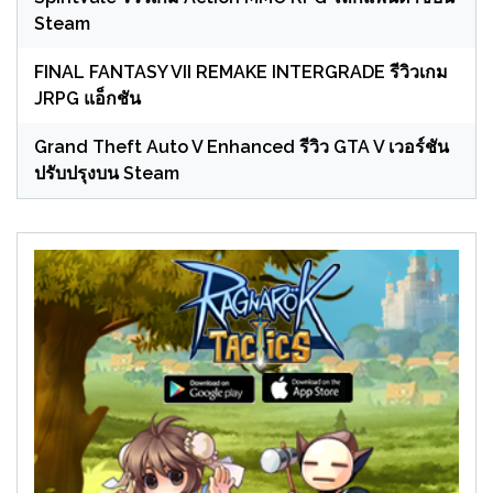
Steam
FINAL FANTASY VII REMAKE INTERGRADE รีวิวเกม
JRPG แอ็กชัน
Grand Theft Auto V Enhanced รีวิว GTA V เวอร์ชัน
ปรับปรุงบน Steam