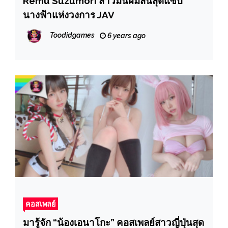
Remu Suzumori สาวมั่นผมสั่นสุดแซ่บ
นางฟ้าแห่งวงการ JAV
Toodidgames
6 years ago
คอสเพลย์
มารู้จัก “น้องเอนาโกะ” คอสเพลย์สาวญี่ปุ่นสุด