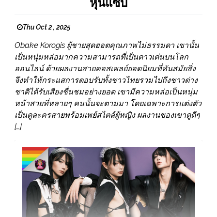
หุ่นแซ่บ
Thu Oct 2 , 2025
Obake Korogis ผู้ชายสุดฮอตคุณภาพไม่ธรรมดา เขานั้น
เป็นหนุ่มหล่อมากความสามารถที่เป็นดาวเด่นบนโลก
ออนไลน์ ด้วยผลงานสายคอสเพลย์ยอดนิยมที่ทันสมัยสิ่ง
จึงทำให้กระแสการตอบรับทั้งชาวไทยรวมไปถึงชาวต่าง
ชาติได้รับเสียงชื่นชมอย่างยอด เขามีความหล่อเป็นหนุ่ม
หน้าสวยที่หลายๆ คนนั้นจะตามมา โดยเฉพาะการแต่งตัว
เป็นดูละครสายพร้อมเพย์สไตล์ผู้หญิง ผลงานของเขาดูดีๆ
[…]