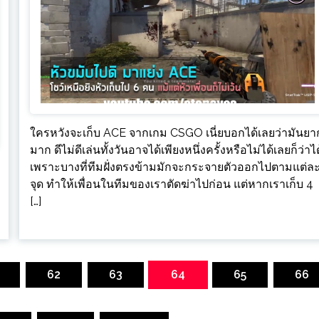
ใครหวังจะเก็บ ACE จากเกม CSGO เนี่ยบอกได้เลยว่ามันยา
มาก ดีไม่ดีเล่นทั้งวันอาจได้เพียงหนึ่งครั้งหรือไม่ได้เลยก็ว่าได
เพราะบางที่ทีมฝั่งตรงข้ามมักจะกระจายตัวออกไปตามแต่ล
จุด ทำให้เพื่อนในทีมของเราตัดฆ่าไปก่อน แต่หากเราเก็บ 4
[…]
62
63
64
65
66