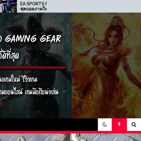
 26 รีวิวเกม
Chimeraland [Review]
หม่บน Steam
แนวเอาตัวรอด เกมโอ
เพ่นเวิร์ลแบบใหม่สไตล์
MMO
รีวิว gaming gear เกม
ูปแบบ รวมถึงแหล่งข้อมูลเกมน่าสนใจ เกม
ีที่สุด