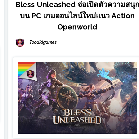
Bless Unleashed จ่อเปิดตัวความสนุ
บน PC เกมออนไลน์ใหม่แนว Action
Openworld
Toodidgames