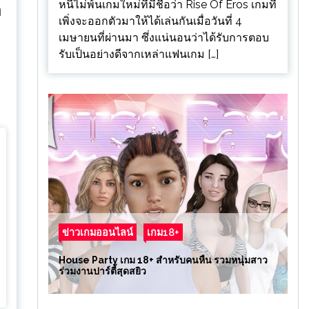
หนีไม่พ้นเกมใหม่ที่มีชื่อว่า Rise Of Eros เกมที่
ก
เพิ่งจะออกตัวมาให้ได้เล่นกันเมื่อวันที่ 4
เมษายนที่ผ่านมา ซึ่งแน่นอนว่าได้รับการตอบ
รับเป็นอย่างดีจากเหล่าแฟนเกม […]
ข่าวเกมออนไลน์
เกม18+
House Party เกม 18+ สำหรับคนหื่น รวมหนุ่มสาว
ร่วมงานปาร์ตี้สุดสยิว