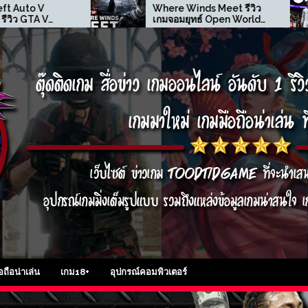
Where Winds Meet รีวิว
EA SPORTS FC
เกมจอมยุทธ์ Open World
ฟุตบอลภาคใ
เล่นฟรีบน Steam
น่าเล่นไหม
 เกมออนไลน์ อันดับ 1 
ำเสนอเกมใหม่ รีวิวเกม อุปกรณ์เกมมิ่งเต็มร
ออนไลน์ เกมมือถือน่าเล่น
อถือน่าเล่น
เกม18+
อุปกรณ์คอมพิวเตอร์
่ เกมมือถือน่าเล่น ที่ด