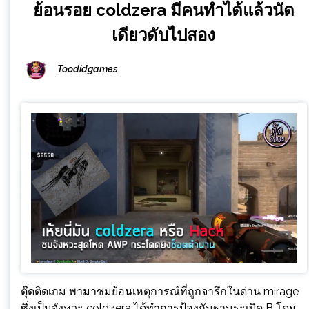
ย้อนรอย coldzera มีคนทำได้แล้วนัด
เดียวดับไปสอง
Toodidgames
ตุ๊ดติดเกม พามาชมย้อนเหตุการณ์ที่ถูกจารึกในด่าน mirage
ซึ่งเป็นจังหวะ coldzera ได้ทำการป้องกันฐานระเบิด B โดย