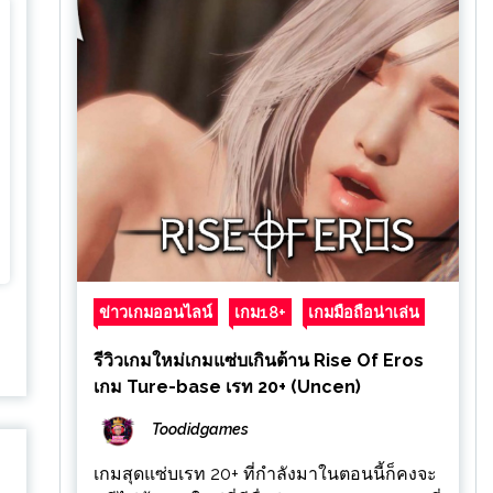
ข่าวเกมออนไลน์
เกม18+
เกมมือถือน่าเล่น
รีวิวเกมใหม่เกมแซ่บเกินต้าน Rise Of Eros
เกม Ture-base เรท 20+ (Uncen)
Toodidgames
เกมสุดแซ่บเรท 20+ ที่กำลังมาในตอนนี้ก็คงจะ