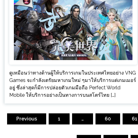
ดูเหมือนว่าทางด้านผู้ให้บริการเกมในประเทศไทยอย่าง VNG
Games จะกำลังเตรัยมหาเกมใหม่ ๆมาให้บริการแด่เกมเมอร์
อยู่ ซึ่งล่าสุดก็มีการปล่อยตัวเกมมือถือ Perfect World
Mobile ให้บริการอย่างเป็นทางการบนสโตร์ไทย […]
Posts
pagination
Previous
1
…
60
61