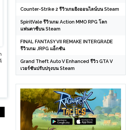
Counter-Strike 2 รีวิวเกมยิงออนไลน์บน Steam
SpiritVale รีวิวเกม Action MMO RPG โลก
แฟนตาซีบน Steam
FINAL FANTASY VII REMAKE INTERGRADE
รีวิวเกม JRPG แอ็กชัน
ก
้
Grand Theft Auto V Enhanced รีวิว GTA V
ะ
เวอร์ชันปรับปรุงบน Steam