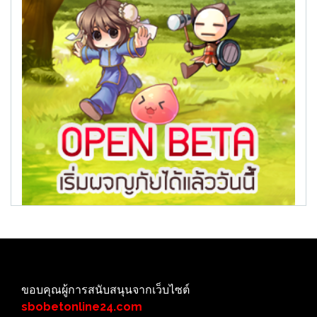
ขอบคุณผู้การสนับสนุนจากเว็บไซต์
sbobetonline24.com