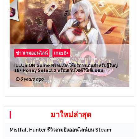
ข่าวเกมออนไลน์
เกม18+
ILLUSION Game พร้อมเปิดให้บริการเกมสำหรับผู้ใหญ่
18+ Honey Select 2 พร้อมเว็บไซต์ให้เยี่ยมชม
6 years ago
มาใหม่ล่าสุด
Mistfall Hunter รีวิวเกมยิงออนไลน์บน Steam