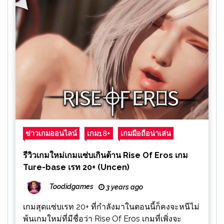
ข่าวเกมออนไลน์
เกม18+
เกมมือถือน่าเล่น
รีวิวเกมใหม่เกมแซ่บเกินต้าน Rise Of Eros เกม
Ture-base เรท 20+ (Uncen)
Toodidgames
3 years ago
เกมสุดแซ่บเรท 20+ ที่กำลังมาในตอนนี้ก็คงจะหนีไม่
พ้นเกมใหม่ที่มีชื่อว่า Rise Of Eros เกมที่เพิ่งจะ