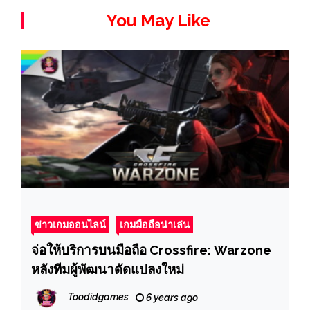
You May Like
ข่าวเกมออนไลน์
เกมมือถือน่าเล่น
จ่อให้บริการบนมือถือ Crossfire: Warzone
หลังทีมผู้พัฒนาดัดแปลงใหม่
Toodidgames
6 years ago