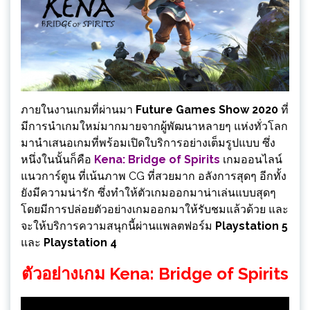
ภายในงานเกมที่ผ่านมา
Future Games Show 2020
ที่
มีการนำเกมใหม่มากมายจากผู้พัฒนาหลายๆ แห่งทั่วโลก
มานำเสนอเกมที่พร้อมเปิดใบริการอย่างเต็มรูปแบบ ซึ่ง
หนึ่งในนั้นก็คือ
Kena: Bridge of Spirits
เกมออนไลน์
แนวการ์ตูน ที่เน้นภาพ CG ที่สวยมาก อลังการสุดๆ อีกทั้ง
ยังมีความน่ารัก ซึ่งทำให้ตัวเกมออกมาน่าเล่นแบบสุดๆ
โดยมีการปล่อยตัวอย่างเกมออกมาให้รับชมแล้วด้วย และ
จะให้บริการความสนุกนี้ผ่านแพลตฟอร์ม
Playstation 5
และ
Playstation 4
ตัวอย่างเกม Kena: Bridge of Spirits