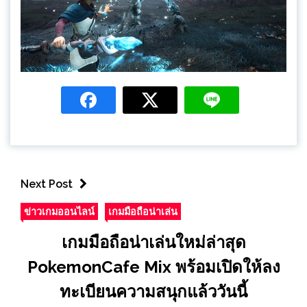
Next Post
ข่าวเกมออนไลน์
เกมมือถือน่าเล่น
เกมมือถือน่าเล่นใหม่ล่าสุด
PokemonCafe Mix พร้อมเปิดให้ลง
ทะเบียนความสนุกแล้ววันนี้