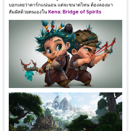
บอกเลยว่าดาร์กแน่นอน แต่จะขนาดไหน ต้องลองมา
สัมผัสด้วยตนเองใน
Kena: Bridge of Spirits