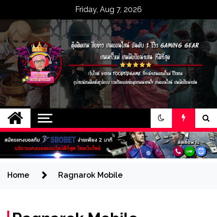
Skip
Friday, Aug 7, 2026
to
content
ตุ๊ดติดเกม สื่อข่าว
เว็บไซต์ ข่าวเกม toodtidgame ที่จะนำ
เสนอเกมใหม่ รีวิวเกม อุปกรณ์เกมมิ่งเต็ม
เกมออนไลน์ อันดับ 1
รูปแบบ รวมถึงแหล่งข้อมูลเกมน่าสนใจ
เกมออนไลน์ เกมมือถือน่าเล่น
รีวิว gaming gear
เกมมาใหม่ เกมมือถือ
Home
Ragnarok Mobile
น่าเล่น ที่ดีที่สุด