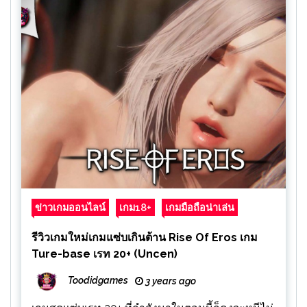
ข่าวเกมออนไลน์
เกม18+
เกมมือถือน่าเล่น
รีวิวเกมใหม่เกมแซ่บเกินต้าน Rise Of Eros เกม
Ture-base เรท 20+ (Uncen)
Toodidgames
3 years ago