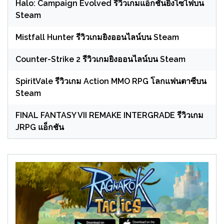
Halo: Campaign Evolved รีวิวเกมแอ็กชันยิงไซไฟบน
Steam
Mistfall Hunter รีวิวเกมยิงออนไลน์บน Steam
Counter-Strike 2 รีวิวเกมยิงออนไลน์บน Steam
SpiritVale รีวิวเกม Action MMO RPG โลกแฟนตาซีบน
Steam
FINAL FANTASY VII REMAKE INTERGRADE รีวิวเกม
JRPG แอ็กชัน