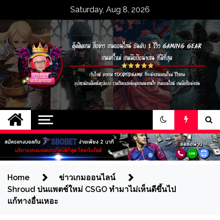
Skip
Saturday, Aug 8, 2026
to
content
ตุ๊ดติดเกม สื่อข่าว
เว็บไซต์ ข่าวเกม toodtidgame ที่จะนำ
เสนอเกมใหม่ รีวิวเกม อุปกรณ์เกมมิ่งเต็ม
เกมออนไลน์ อันดับ 1
รูปแบบ รวมถึงแหล่งข้อมูลเกมน่าสนใจ
เกมออนไลน์ เกมมือถือน่าเล่น
รีวิว gaming gear
เกมมาใหม่ เกมมือถือ
Home
ข่าวเกมออนไลน์
Shroud บ่นแพตช์ใหม่ CSGO ทำมาไม่เห็นดีขึ้นไป
น่าเล่น ที่ดีที่สุด
แก้ทางอื่นเหอะ