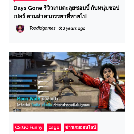
Days Gone รีวิวเกมตะลุยซอมบี้ กับหนุ่มชอป
เปอร์ ตามล่าหาภรรยาที่หายไป
Toodidgames
2 years ago
CS:GO Funny
csgo
ข่าวเกมออนไลน์