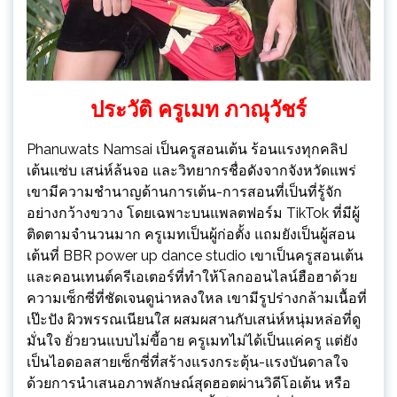
ประวัติ ครูเมท ภาณุวัชร์
Phanuwats Namsai เป็นครูสอนเต้น ร้อนแรงทุกคลิป
เต้นแซ่บ เสน่ห์ล้นจอ และวิทยากรชื่อดังจากจังหวัดแพร่
เขามีความชำนาญด้านการเต้น-การสอนที่เป็นที่รู้จัก
อย่างกว้างขวาง โดยเฉพาะบนแพลตฟอร์ม TikTok ที่มีผู้
ติดตามจำนวนมาก ครูเมทเป็นผู้ก่อตั้ง แถมยังเป็นผู้สอน
เต้นที่ BBR power up dance studio เขาเป็นครูสอนเต้น
และคอนเทนต์ครีเอเตอร์ที่ทำให้โลกออนไลน์ฮือฮาด้วย
ความเซ็กซี่ที่ชัดเจนดูน่าหลงใหล เขามีรูปร่างกล้ามเนื้อที่
เป๊ะปัง ผิวพรรณเนียนใส ผสมผสานกับเสน่ห์หนุ่มหล่อที่ดู
มั่นใจ ยั่วยวนแบบไม่ขี้อาย ครูเมทไม่ได้เป็นแค่ครู แต่ยัง
เป็นไอดอลสายเซ็กซี่ที่สร้างแรงกระตุ้น-แรงบันดาลใจ
ด้วยการนำเสนอภาพลักษณ์สุดฮอตผ่านวิดีโอเต้น หรือ