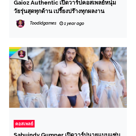
Gaioz Authentic เปิดวาร์ปคอสเพลย์หนุ่ม
วัยรุ่นสุดทุกด้าน เปรี๊ยงปร๊างทุกผลงาน
Toodidgames
1 year ago
คอสเพลย์
Sabuindy Gumper เปิดวาร์ปนายแบบแซ่บ