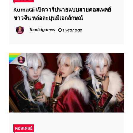
KumaQi เปิดวาร์ปนายแบบสายคอสเพลย์
ชาวจีน หล่อละมุนมีเอกลักษณ์
Toodidgames
1 year ago
คอสเพลย์