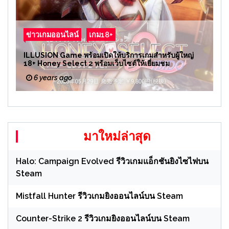
ข่าวเกมออนไลน์
เกม18+
ILLUSION Game พร้อมเปิดให้บริการเกมสำหรับผู้ใหญ่
18+ Honey Select 2 พร้อมเว็บไซต์ให้เยี่ยมชม
6 years ago
มาใหม่ล่าสุด
Halo: Campaign Evolved รีวิวเกมแอ็กชันยิงไซไฟบน
Steam
Mistfall Hunter รีวิวเกมยิงออนไลน์บน Steam
Counter-Strike 2 รีวิวเกมยิงออนไลน์บน Steam