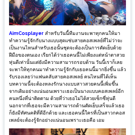
AimCosplayer
สำหรับวันนี้ทีมงานจะพาทุกคนให้มา
ทำความรู้จักกับนางแบบสุดแซ่บสายคอสเพลย์ที่ไม่ว่าจะ
เป็นงานไหนสำหรับเธอนั้นชุดจะต้องเป็นการตัดเย็บด้วย
ฝีมือของตนเอง เรียกได้ว่าเธอคนนี้ไม่เพียงแต่หน้าตาสวย
หุ่นดีเท่านั้นแต่ยังมีความสามารถรอบด้าน วันนี้เราก็เลย
จะพาให้ทุกคนมาทำความรู้จักกับเธอคนนี้มากยิ่งขึ้น แล้ว
รับรองเลยว่าแฟนคลับสายคอสเพลย์ คนไหนที่ได้เห็น
บทความนี้จะต้องหลงรักนางแบบสาวสวยคนนี้เพิ่มขึ้น
จากเดิมอย่างแน่นอนเพราะเธอเป็นนางแบบคอสเพลย์อีก
คนหนึ่งที่น่าติดตาม ด้วยที่ว่าเธอไม่ได้สวยเซ็กซี่หุ่นดี
นอกจากที่เธอจะมีความสามารถด้านตัดเย็บเสร็จแล้วเธอ
ก็ยังมีทัศนคติที่ดีอีกด้วย และเธอคนนี้ใครที่เป็นสาวกคอส
เพลย์จะต้องรู้จักอย่างแน่นอนเพราะเธอคือ เอม