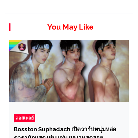
You May Like
คอสเพลย์
Bosston Suphadach เปิดวาร์ปหนุ่มหล่อ
ดารานักแสดงหุ่นแซ่บ ผลงานสุดฮอต