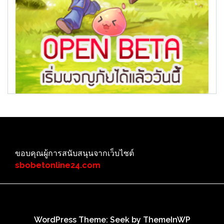
ขอบคุณผู้การสนับสนุนจากเว็บไซต์
sbobetonline24.com
WordPress Theme: Seek by
ThemeInWP