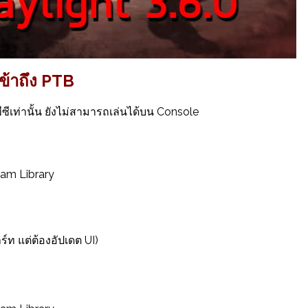
เข้าถึง PTB
ีเท่านั้น ยังไม่สามารถเล่นได้บน Console
eam Library
์ท แต่ต้องอัปเดต UI)