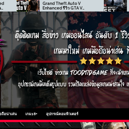
eft Auto V
Where Winds Meet รีวิวเกม
 รีวิว GTA V
จอมยุทธ์ Open World เล่นฟรี
ปรับปรุงบน Steam
บน Steam
เกมออนไลน์ อันดับ 1 ร
ำเสนอเกมใหม่ รีวิวเกม อุปกรณ์เกมมิ่งเต็มร
ออนไลน์ เกมมือถือน่าเล่น
อถือน่าเล่น
เกม18+
อุปกรณ์คอมพิวเตอร์
่ เกมมือถือน่าเล่น ที่ดีท