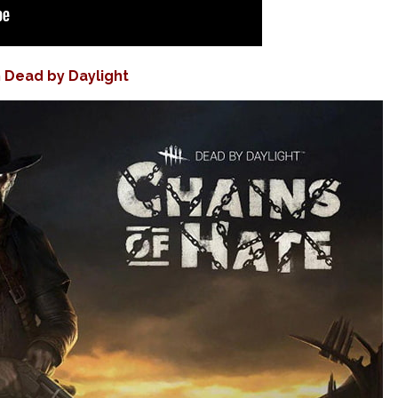
 Dead by Daylight