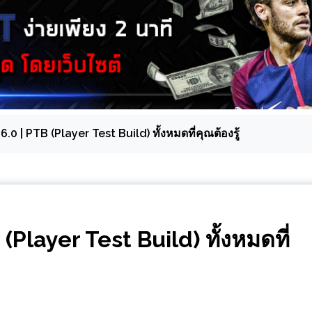
0 | PTB (Player Test Build) ทั้งหมดที่คุณต้องรู้
Player Test Build) ทั้งหมดที่