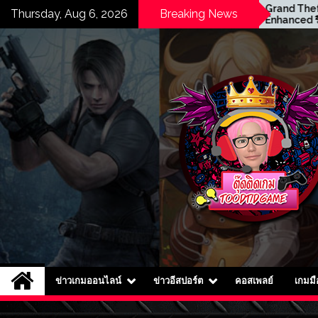
Skip
Grand Theft Auto V
Thursday, Aug 6, 2026
Breaking News
s
Enhanced รีวิว GTA V
to
งกร
เวอร์ชันปรับปรุงบน Steam
content
ตุ๊ดติดเกม สื่อข่าว 
เว็บไซต์ ข่าวเกม toodtidgame ที่จะน
ข่าวเกมออนไลน์
ข่าวอีสปอร์ต
คอสเพลย์
เกมมื
ใหม