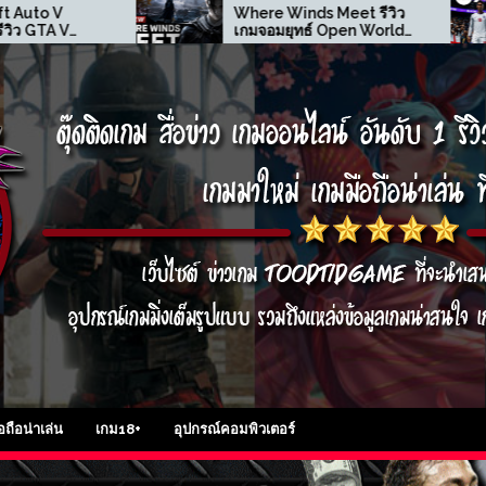
Where Winds Meet รีวิว
EA SPORTS FC 26 รีวิวเ
เกมจอมยุทธ์ Open World
ฟุตบอลภาคใหม่บน Stea
เล่นฟรีบน Steam
น่าเล่นไหม
เกมออนไลน์ อันดับ 1 ร
ำเสนอเกมใหม่ รีวิวเกม อุปกรณ์เกมมิ่งเต็มร
ออนไลน์ เกมมือถือน่าเล่น
อถือน่าเล่น
เกม18+
อุปกรณ์คอมพิวเตอร์
่ เกมมือถือน่าเล่น ที่ดีท