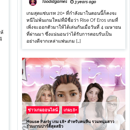
Toodidgames
3 years ago
เกมสุดแซ่บเรท 20+ ที่กำลังมาในตอนนี้ก็คงจะ
หนีไม่พ้นเกมใหม่ที่มีชื่อว่า Rise Of Eros เกมที่
เพิ่งจะออกตัวมาให้ได้เล่นกันเมื่อวันที่ 4 เมษายน
ห้
ที่ผ่านมา ซึ่งแน่นอนว่าได้รับการตอบรับเป็น
้
อย่างดีจากเหล่าแฟนเกม […]
ข่าวเกมออนไลน์
เกม18+
House Party เกม 18+ สำหรับคนหื่น รวมหนุ่มสาว
ร่วมงานปาร์ตี้สุดสยิว