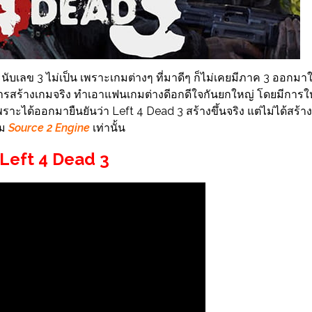
นับเลข 3 ไม่เป็น เพราะเกมต่างๆ ที่มาดีๆ ก็ไม่เคยมีภาค 3 ออกมาใ
มีการสร้างเกมจริง ทำเอาแฟนเกมต่างดีอกดีใจกันยกใหญ่ โดยมีการให
พราะได้ออกมายืนยันว่า Left 4 Dead 3 สร้างขึ้นจริง แต่ไม่ได้สร้าง
กม
Source 2 Engine
เท่านั้น
 Left 4 Dead 3