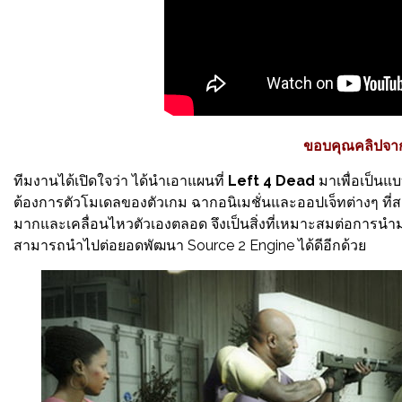
ขอบคุณคลิปจา
ทีมงานได้เปิดใจว่า ได้นำเอาแผนที่
Left 4 Dead
มาเพื่อเป็น
ต้องการตัวโมเดลของตัวเกม ฉากอนิเมชั่นและออปเจ็ทต่างๆ ที่ส
มากและเคลื่อนไหวตัวเองตลอด จึงเป็นสิ่งที่เหมาะสมต่อการนำ
สามารถนำไปต่อยอดพัฒนา Source 2 Engine ได้ดีอีกด้วย