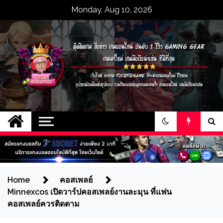
Skip
Monday, Aug 10, 2026
to
content
ตุ๊ดติดเกม สื่อข่าว
เว็บไซต์ ข่าวเกม toodtidgame ที่จะนำ
เสนอเกมใหม่ รีวิวเกม อุปกรณ์เกมมิ่งเต็ม
เกมออนไลน์ อันดับ 1
รูปแบบ รวมถึงแหล่งข้อมูลเกมน่าสนใจ
เกมออนไลน์ เกมมือถือน่าเล่น
รีวิว gaming gear
เกมมาใหม่ เกมมือถือ
Home
คอสเพลย์
Minnexcos เปิดวาร์ปคอสเพลย์งานละมุน ที่แฟน
น่าเล่น ที่ดีที่สุด
คอสเพลย์ควรติดตาม