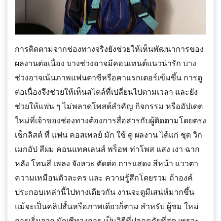
การติดตามจากช่องทางจริงยังช่วยให้เห็นพัฒนาการของ
ผลงานต่อเนื่อง บางช่วงอาจมีคอนเทนต์แนวน่ารัก บาง
ช่วงอาจเน้นภาพแฟนตาซีหรือคาแรกเตอร์เข้มขึ้น การดู
ต่อเนื่องจึงช่วยให้เห็นสไตล์ที่เปลี่ยนไปตามเวลา และยัง
ช่วยให้แฟน ๆ ไม่พลาดโพสต์สำคัญ กิจกรรม หรืออัปเดต
ใหม่ที่เจ้าของช่องทางต้องการสื่อสารกับผู้ติดตามโดยตรง
เช็กลิสต์ ที่ แฟน คอสเพลย์ มัก ใช้ ดู ผลงาน ได้แก่ ชุด วิก
เมกอัป สีผม คอนแทคเลนส์ พร็อพ ท่าโพส แสง เงา ฉาก
หลัง โทนสี เพลง จังหวะ ตัดต่อ การแสดง สีหน้า แววตา
ความเหมือนตัวละคร และ ความรู้สึกโดยรวม ถ้าองค์
ประกอบเหล่านี้ไปทางเดียวกัน งานจะดูมีเสน่ห์มากขึ้น
แม้จะเป็นคลิปสั้นหรือภาพเดียวก็ตาม สำหรับ ผู้ชม ใหม่
การเริ่มจาก บัญชีทางการ เป็นวิธีที่ปลอดภัยที่สุด เพราะ