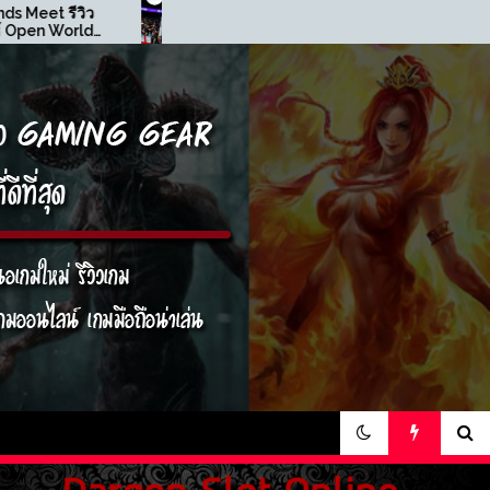
EA SPORTS FC 26 รีวิวเกม
Chimeraland [Review]
ฟุตบอลภาคใหม่บน Steam
แนวเอาตัวรอด เกมโอ
น่าเล่นไหม
เพ่นเวิร์ลแบบใหม่สไตล์
MMO
ีวิว gaming gear เกมมา
ูปแบบ รวมถึงแหล่งข้อมูลเกมน่าสนใจ เกม
ี่สุด