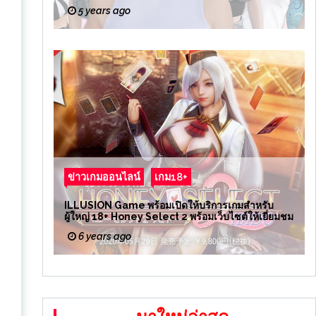
5 years ago
ข่าวเกมออนไลน์
เกม18+
ILLUSION Game พร้อมเปิดให้บริการเกมสำหรับ
ผู้ใหญ่ 18+ Honey Select 2 พร้อมเว็บไซต์ให้เยี่ยมชม
6 years ago