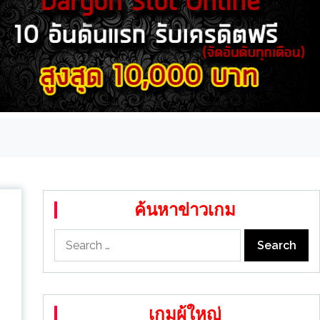
ค้นหาข่าวเกม
Search
for:
เกมผู้ใหญ่