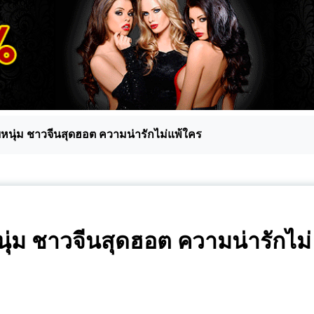
นุ่ม ชาวจีนสุดฮอต ความน่ารักไม่แพ้ใคร
่ม ชาวจีนสุดฮอต ความน่ารักไม่