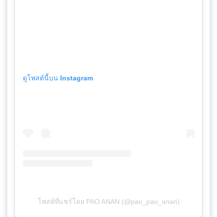
ดูโพสต์นี้บน Instagram
โพสต์ที่แชร์โดย PAO ANAN (@pao_pao_anan)