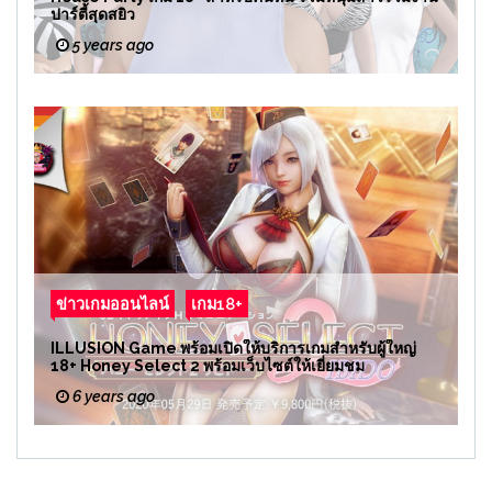
ปาร์ตี้สุดสยิว
5 years ago
ข่าวเกมออนไลน์
เกม18+
ILLUSION Game พร้อมเปิดให้บริการเกมสำหรับผู้ใหญ่
18+ Honey Select 2 พร้อมเว็บไซต์ให้เยี่ยมชม
6 years ago