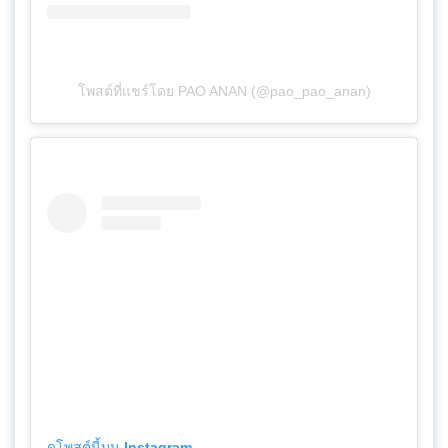
โพสต์ที่แชร์โดย PAO ANAN (@pao_pao_anan)
ดูโพสต์นี้บน Instagram