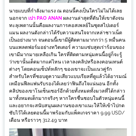
นายแบบที่กำลังมาแรง ณ ตอนนี้คงเป็นใครไม่ไม่ได้เลย
นอกจาก
เปา PAO ANAN
ผลงานล่าสุดที่ดันให้เขาดังจน
ทะลุเพดานนั้นคือผลงานการคอสเพลย์ในชุดสไปเดอร์
แมน ผลงานดังกล่าวได้รับความสนใจจากเหล่าชาวเน็ต
เป็นอย่างมาก จนตอนนี้เขามีผู้ติดตามมากกว่า 5 หมื่นคน
บนแพลตฟอร์มอย่างทวิตเตอร์ ความแซ่บสุดเร่าร้อนของ
เขามีมากมายเหลือเกิน ใครที่ติดตามหนุ่มคนนี้อยู่ก็จะรู้
ว่าเขานั้นเด็ดมากแค่ไหน เวลาลงคลิปหรือลงคอนเทนต์
ต่างๆ โดยคอนเซ็ปท์หลักๆ ของเขาจะเป็นแนวคู่รัก
สำหรับใครที่ชอบดูความเสียวแบบเรียลที่ดูแล้วได้อารมณ์
เหมือนฟีลแฟนรับรองได้เลยว่าฟินถึงใจแน่นอน อีกทั้ง
คลิปของเขาโนเซ็นเซอร์อีกด้วยทั้งหมดทั้งมวลที่ได้กล่าว
มาทั้งหมดเด็กมากจริงๆ หากใครชื่นชอบในตัวหนุ่มคนนี้
และอยากจะสนับสนุนผลงานของเขาแนะให้ให้เข้าไปกด
ซับไว้ได้เลยตอนนี้มาพร้อมกับแพ็คเกจราคา 9.99 USD/
เดือน หรือราวๆ 312.49 บาท