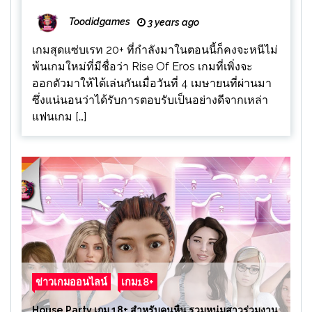
Toodidgames
3 years ago
เกมสุดแซ่บเรท 20+ ที่กำลังมาในตอนนี้ก็คงจะหนีไม่
พ้นเกมใหม่ที่มีชื่อว่า Rise Of Eros เกมที่เพิ่งจะ
ออกตัวมาให้ได้เล่นกันเมื่อวันที่ 4 เมษายนที่ผ่านมา
ซึ่งแน่นอนว่าได้รับการตอบรับเป็นอย่างดีจากเหล่า
แฟนเกม […]
ข่าวเกมออนไลน์
เกม18+
House Party เกม 18+ สำหรับคนหื่น รวมหนุ่มสาวร่วมงาน