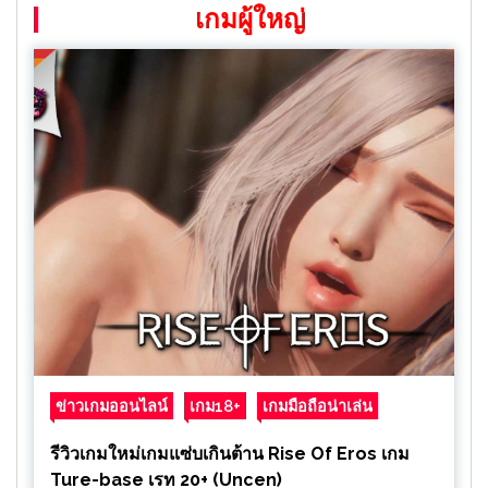
เกมผู้ใหญ่
ข่าวเกมออนไลน์
เกม18+
เกมมือถือน่าเล่น
รีวิวเกมใหม่เกมแซ่บเกินต้าน Rise Of Eros เกม
Ture-base เรท 20+ (Uncen)