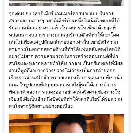
จุดเด่นของ วลาดิเมียร์ เกมเมอร์สายนายแบบ ในการ
สร้างผลงานต่างๆ วลาดิเมียร์เป็นหนึ่งในเน็ตไอดอลที่ได้
รับความนิยมอย่างรวดเร็วในวงการโซเชียล ด้วยลุคที่
หล่อเหลาจนสาวๆ ต่างตกหลุมรัก แต่สิ่งที่ทำให้เขาโดด
เด่นไม่เพียงแค่รูปลักษณ์ภายนอกเท่านั้น เขายังมีความ
สามารถในหลากหลายด้านที่ทำให้แฟนคลับหลงใหลได้
อย่างไม่ยาก ความสามารถในการสร้างคอนเทนต์ที่น่า
สนใจและหลากหลายทำให้เขากลายเป็นครีเอเตอร์ที่มีผล
งานที่พูดถึงอย่างกว้างขวาง ไม่ว่าจะเป็นการถ่ายทอด
เรื่องราวผ่านสไตล์การถ่ายแบบ หรือการเล่นเกมที่เขานำ
เสนอในรูปแบบที่สนุกสนาน เข้าถึงผู้ชมได้อย่างดี การ
พัฒนาตัวเอง การแสดงออกอย่างแท้จริงผ่านช่องทางโซ
เชียลมีเดียเป็นอีกหนึ่งปัจจัยที่ทำให้วลาดิเมียร์ได้รับความ
สนใจจากผู้ติดตามอย่างต่อเนื่อง