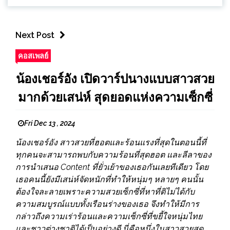
Next Post
คอสเพลย์
น้องเชอร์อัง เปิดวาร์ปนางแบบสาวสวย
มากด้วยเสน่ห์ สุดยอดแห่งความเซ็กซี่
Fri Dec 13 , 2024
น้องเชอร์อัง สาวสวยที่ฮอตและร้อนแรงที่สุดในตอนนี้ที่
ทุกคนจะสามารถพบกับความร้อนที่สุดฮอต และลีลาของ
การนำเสนอ Content ที่ยั่วเย้าของเธอกันเลยทีเดียว โดย
เธอคนนี้ยังมีเสน่ห์จัดหนักที่ทำให้หนุ่มๆ หลายๆ คนนั้น
ต้องใจละลายเพราะความสวยเซ็กซี่ที่หาที่ติไม่ได้กับ
ความสมบูรณ์แบบทั้งเรือนร่างของเธอ จึงทำให้มีการ
กล่าวถึงความเร่าร้อนและความเซ็กซี่ที่ขยี้ใจหนุ่มไทย
และชาวต่างชาติได้เป็นอย่างดี นี่คือหนึ่งในสาวสวยสุด