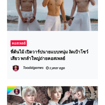
คอสเพลย์
พี่ต้นไม้ เปิดวาร์ปนายแบบหนุ่ม งัดเป้าโชว์
เสียว พกลำใหญ่ถ่ายคอสเพลย์
Toodidgames
1 year ago