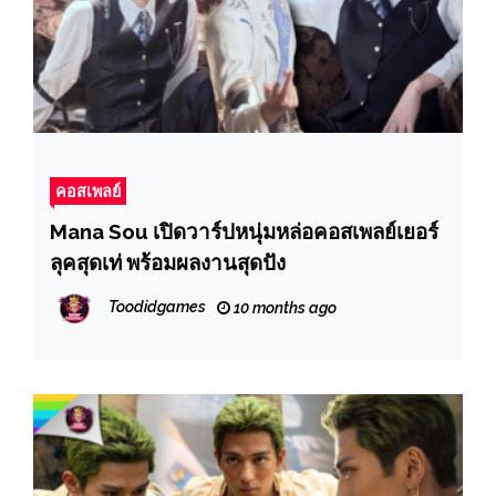
คอสเพลย์
Mana Sou เปิดวาร์ปหนุ่มหล่อคอสเพลย์เยอร์
ลุคสุดเท่ พร้อมผลงานสุดปัง
Toodidgames
10 months ago