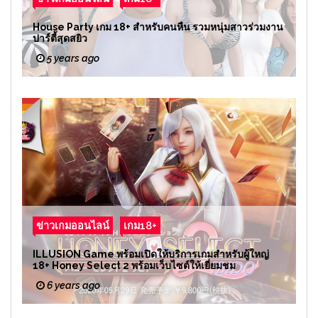
House Party เกม 18+ สำหรับคนหื่น รวมหนุ่มสาวร่วมงาน
ปาร์ตี้สุดสยิว
5 years ago
ข่าวเกมออนไลน์
เกม18+
ILLUSION Game พร้อมเปิดให้บริการเกมสำหรับผู้ใหญ่
18+ Honey Select 2 พร้อมเว็บไซต์ให้เยี่ยมชม
6 years ago