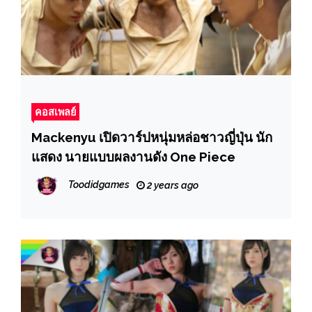
คอสเพลย์
Mackenyu เปิดวาร์ปหนุ่มหล่อชาวญี่ปุ่น นัก
แสดง นายแบบผลงานดัง One Piece
Toodidgames
2 years ago