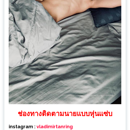
ช่องทางติดตามนายแบบหุ่นแซ่บ
instagram :
vladimirtanring