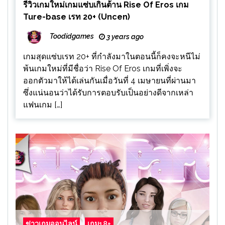
รีวิวเกมใหม่เกมแซ่บเกินต้าน Rise Of Eros เกม
Ture-base เรท 20+ (Uncen)
Toodidgames
3 years ago
เกมสุดแซ่บเรท 20+ ที่กำลังมาในตอนนี้ก็คงจะหนีไม่
พ้นเกมใหม่ที่มีชื่อว่า Rise Of Eros เกมที่เพิ่งจะ
ออกตัวมาให้ได้เล่นกันเมื่อวันที่ 4 เมษายนที่ผ่านมา
ซึ่งแน่นอนว่าได้รับการตอบรับเป็นอย่างดีจากเหล่า
แฟนเกม […]
ข่าวเกมออนไลน์
เกม18+