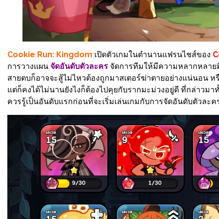
Cookie Run: Kingdom
เปิดตัวเกมในตำนานแฟรนไชส์ของ
C
การวางแผน
จัดอันดับตัวละคร
จัดการทีมให้มีความหลากหลายม
สายตบก็อาจจะสู้ไม่ไหวต้องถูกมาสเตอร์ฆ่าตายอย่างแน่นอน หรื
แต่ก็คงได้ไม่นานยังไงก็ต้องไปคุยกับรากมะม่วงอยู่ดี ที่กล่าว
ควรรู้เป็นอันดับแรกก่อนที่จะเริ่มเล่นเกมกับการจัดอันดับตัวล