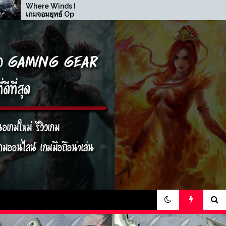
EA SPORTS FC 26 รีวิวเกม
Chimeralan
ฟุตบอลภาคใหม่บน Steam
แนวเอาตัวรอ
น่าเล่นไหม
เพ่นเวิร์ลแบ
MMO
ีวิว gaming gear เกมมา
ูปแบบ รวมถึงแหล่งข้อมูลเกมน่าสนใจ เกม
ี่สุด