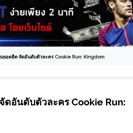
่นยอดฮิต จัดอันดับตัวละคร Cookie Run: Kingdom
จัดอันดับตัวละคร Cookie Run: