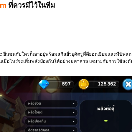
om
ที่ควรมีไว้ในทีม
ืนชนกับใครก็เอาอยู่พร้อมสกิลยั่วยุศัตรูที่ดียอดเยี่ยมและมีบัฟลด
้งานเมื่อไหร่จะเพิ่มพลังป้องกันให้อย่างมหาศาล เหมาะกับการใช้ลงดั