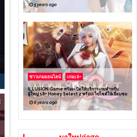
5 years ago
ข่าวเกมออนไลน์
เกม18+
ILLUSION Game พร้อมเปิดให้บริการเกมสำหรับ
ผู้ใหญ่ 18+ Honey Select 2 พร้อมเว็บไซต์ให้เยี่ยมชม
6 years ago