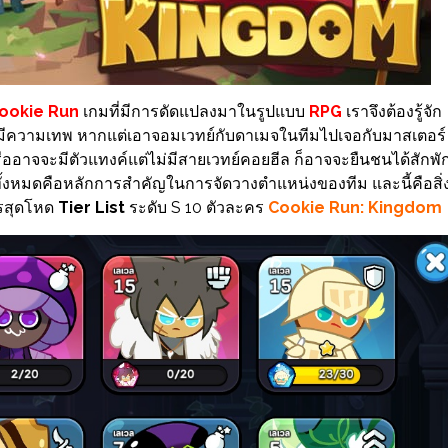
ookie Run
เกมที่มีการดัดแปลงมาในรูปแบบ
RPG
เราจึงต้องรู้จัก
ีความเทพ หากแต่เอาจอมเวทย์กับดาเมจในทีมไปเจอกับมาสเตอร์
ออาจจะมีตัวแทงค์แต่ไม่มีสายเวทย์คอยฮีล ก็อาจจะยืนชนได้สักพั
มาทั้งหมดคือหลักการสำคัญในการจัดวางตำแหน่งของทีม และนี้คือสิ่งท
ะครสุดโหด
Tier List
ระดับ S 10 ตัวละคร
Cookie Run: Kingdom