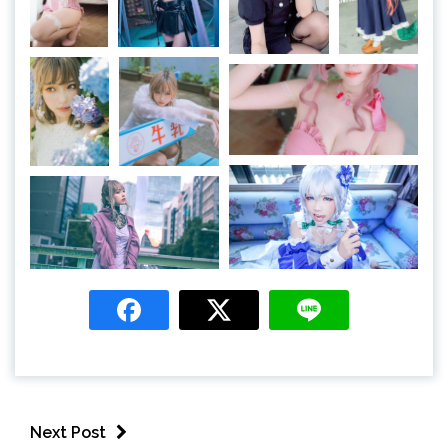
Next Post