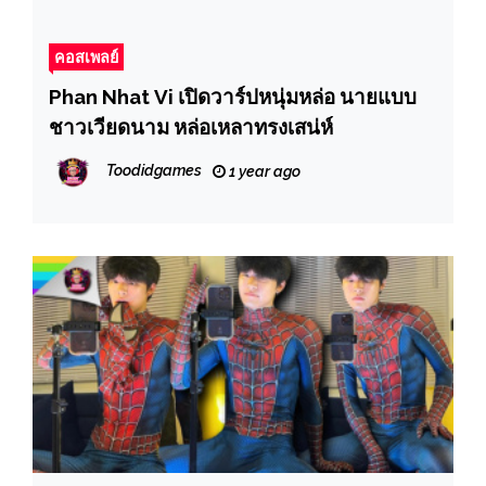
คอสเพลย์
Phan Nhat Vi เปิดวาร์ปหนุ่มหล่อ นายแบบ
ชาวเวียดนาม หล่อเหลาทรงเสน่ห์
Toodidgames
1 year ago