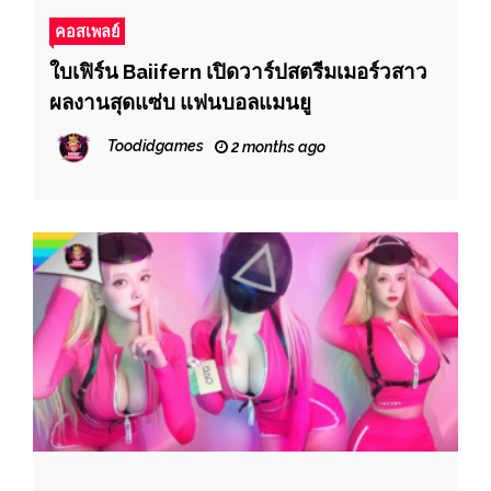
คอสเพลย์
ใบเฟิร์น Baiifern เปิดวาร์ปสตรีมเมอร์วสาว
ผลงานสุดแซ่บ แฟนบอลแมนยู
Toodidgames
2 months ago