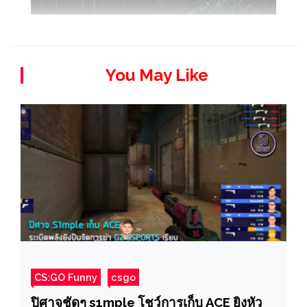
You May Like
CS:GO Funny
csgo
ปิศาจชัดๆ s1mple โชว์การเก็บ ACE ยิงหัว