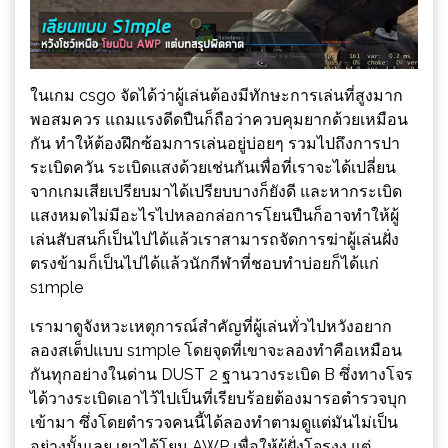
ในเกม csgo จัดได้ว่าผู้เล่นต้องมีทักษะการเล่นที่สูงมาก
พอสมควร แถมแรงดีดปืนก็ถือว่าควบคุมยากด้วยเหมือน
กัน ทำให้ต้องฝึกซ้อมการเล่นอยู่บ่อยๆ รวมไปถึงการปา
ระเบิดควัน ระเบิดแสงด้วยเช่นกันเพื่อที่เราจะได้เปลี่ยน
จากเกมเสียเปรียบมาได้เปรียบบางก็ยังดี และหากระเบิด
แสงหมดไม่มีอะไรไปหลอกล่อการโยนปืนก็อาจทำให้ผู้
เล่นสับสนก็เป็นไปได้แล้วเราสามารถจัดการฆ่าผู้เล่นฝั่ง
ตรงข้ามก็เป็นไปได้แล้วนักกีฬาที่ชอบทำบ่อยก็ได้แก่
s1mple
เรามาดูจังหวะเหตุการณ์สำคัญที่ผู้เล่นทั่วไปหวังอยาก
ลองสเต็ปแบบ s1mple โดยจุดที่เขาจะลองทำคือเหมือน
กันทุกอย่างในด่าน DUST 2 ฐานวางระเบิด B ซึ่งทางโจร
ได้วางระเบิดเอาไว้ไปเป็นที่เรียบร้อยต้องมารอตำรวจบุก
เข้ามา ซึ่งโดยตำรวจคนนี้ได้ลองทำตามดูแต่มันไม่เป็น
อย่างนั้นเลย เขาได้โยน AWP เพื่อให้ผู้ฝั่งโจรงง แต่