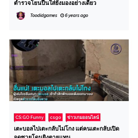
ตำรวจโยนปืนใส่ยังมองอย่างเดียว
Toodidgames
6 years ago
CS:GO Funny
csgo
ข่าวเกมออนไลน์
เตะบอลไปเตะกลับไม่โกง แต่คนเตะกลับเปิด
จุดซวยโดนยิงตายแทน