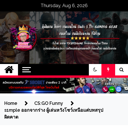
Skip
Thursday, Aug 6, 2026
to
content
ตุ๊ดติดเกม สื่อข่าว
เว็บไซต์ ข่าวเกม toodtidgame ที่จะนำ
เสนอเกมใหม่ รีวิวเกม อุปกรณ์เกมมิ่งเต็ม
เกมออนไลน์ อันดับ 1
รูปแบบ รวมถึงแหล่งข้อมูลเกมน่าสนใจ
เกมออนไลน์ เกมมือถือน่าเล่น
รีวิว gaming gear
เกมมาใหม่ เกมมือถือ
Home
CS:GO Funny
s1mple ออกจากร่าง ผู้เล่นหวังโชว์เหนือแต่บทสรุป
น่าเล่น ที่ดีที่สุด
ผิดคาด