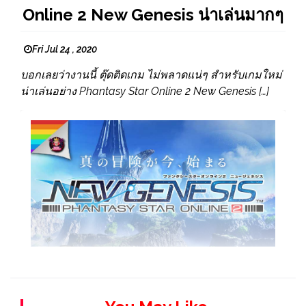
Online 2 New Genesis น่าเล่นมากๆ
Fri Jul 24 , 2020
บอกเลยว่างานนี้ ตุ๊ดติดเกม ไม่พลาดแน่ๆ สำหรับเกมใหม่
น่าเล่นอย่าง Phantasy Star Online 2 New Genesis […]