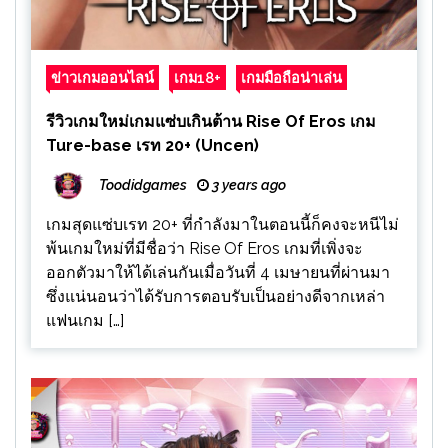
ข่าวเกมออนไลน์
เกม18+
เกมมือถือน่าเล่น
รีวิวเกมใหม่เกมแซ่บเกินต้าน Rise Of Eros เกม
Ture-base เรท 20+ (Uncen)
Toodidgames
3 years ago
เกมสุดแซ่บเรท 20+ ที่กำลังมาในตอนนี้ก็คงจะหนีไม่
พ้นเกมใหม่ที่มีชื่อว่า Rise Of Eros เกมที่เพิ่งจะ
ออกตัวมาให้ได้เล่นกันเมื่อวันที่ 4 เมษายนที่ผ่านมา
ซึ่งแน่นอนว่าได้รับการตอบรับเป็นอย่างดีจากเหล่า
แฟนเกม […]