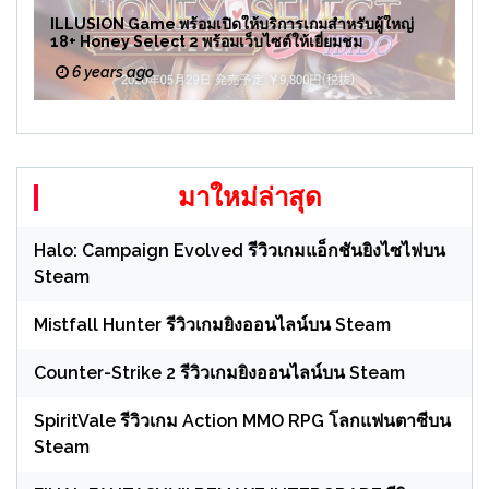
ILLUSION Game พร้อมเปิดให้บริการเกมสำหรับผู้ใหญ่
18+ Honey Select 2 พร้อมเว็บไซต์ให้เยี่ยมชม
6 years ago
มาใหม่ล่าสุด
Halo: Campaign Evolved รีวิวเกมแอ็กชันยิงไซไฟบน
Steam
Mistfall Hunter รีวิวเกมยิงออนไลน์บน Steam
Counter-Strike 2 รีวิวเกมยิงออนไลน์บน Steam
SpiritVale รีวิวเกม Action MMO RPG โลกแฟนตาซีบน
Steam