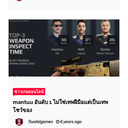
ข่าวเกมออนไลน์
mantuu อันดับ 1 ไม่ใช่เทพฝีมือแต่เป็นเทพ
โชว์ของ
Toodidgames
6 years ago