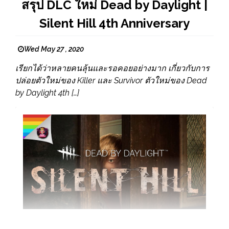
สรุป DLC ใหม่ Dead by Daylight |
Silent Hill 4th Anniversary
Wed May 27 , 2020
เรียกได้ว่าหลายคนลุ้นและรอคอยอย่างมาก เกี่ยวกับการ
ปล่อยตัวใหม่ของ Killer และ Survivor ตัวใหม่ของ Dead
by Daylight 4th […]