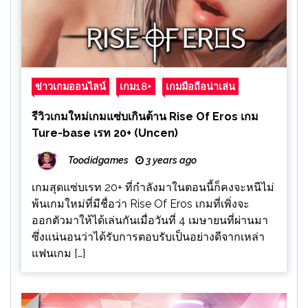
ข่าวเกมออนไลน์
เกม18+
เกมมือถือน่าเล่น
รีวิวเกมใหม่เกมแซ่บเกินต้าน Rise Of Eros เกม
Ture-base เรท 20+ (Uncen)
Toodidgames
3 years ago
เกมสุดแซ่บเรท 20+ ที่กำลังมาในตอนนี้ก็คงจะหนีไม่
พ้นเกมใหม่ที่มีชื่อว่า Rise Of Eros เกมที่เพิ่งจะ
ออกตัวมาให้ได้เล่นกันเมื่อวันที่ 4 เมษายนที่ผ่านมา
ซึ่งแน่นอนว่าได้รับการตอบรับเป็นอย่างดีจากเหล่า
แฟนเกม […]