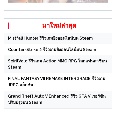
มาใหม่ล่าสุด
Mistfall Hunter รีวิวเกมยิงออนไลน์บน Steam
Counter-Strike 2 รีวิวเกมยิงออนไลน์บน Steam
SpiritVale รีวิวเกม Action MMO RPG โลกแฟนตาซีบน
Steam
FINAL FANTASY VII REMAKE INTERGRADE รีวิวเกม
JRPG แอ็กชัน
Grand Theft Auto V Enhanced รีวิว GTA V เวอร์ชัน
ปรับปรุงบน Steam