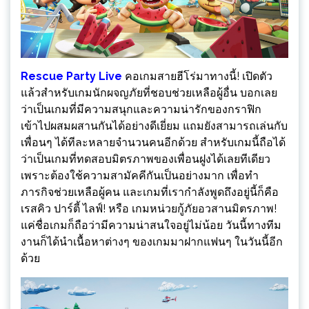
Rescue Party Live
คอเกมสายฮีโร่มาทางนี้! เปิดตัว
แล้วสำหรับเกมนักผจญภัยที่ชอบช่วยเหลือผู้อื่น บอกเลย
ว่าเป็นเกมที่มีความสนุกและความน่ารักของกราฟิก
เข้าไปผสมผสานกันได้อย่างดีเยี่ยม แถมยังสามารถเล่นกับ
เพื่อนๆ ได้ทีละหลายจำนวนคนอีกด้วย สำหรับเกมนี้ถือได้
ว่าเป็นเกมที่ทดสอบมิตรภาพของเพื่อนฝูงได้เลยทีเดียว
เพราะต้องใช้ความสามัคคีกันเป็นอย่างมาก เพื่อทำ
ภารกิจช่วยเหลือผู้คน และเกมที่เรากำลังพูดถึงอยู่นี้ก็คือ
เรสคิว ปาร์ตี้ ไลฟ์! หรือ เกมหน่วยกู้ภัยอวสานมิตรภาพ!
แค่ชื่อเกมก็ถือว่ามีความน่าสนใจอยู่ไม่น้อย วันนี้ทางทีม
งานก็ได้นำเนื้อหาต่างๆ ของเกมมาฝากแฟนๆ ในวันนี้อีก
ด้วย