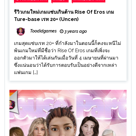
รีวิวเกมใหม่เกมแซ่บเกินต้าน Rise Of Eros เกม
Ture-base เรท 20+ (Uncen)
Toodidgames
3 years ago
เกมสุดแซ่บเรท 20+ ที่กำลังมาในตอนนี้ก็คงจะหนีไม่
พ้นเกมใหม่ที่มีชื่อว่า Rise Of Eros เกมที่เพิ่งจะ
ออกตัวมาให้ได้เล่นกันเมื่อวันที่ 4 เมษายนที่ผ่านมา
ซึ่งแน่นอนว่าได้รับการตอบรับเป็นอย่างดีจากเหล่า
แฟนเกม […]