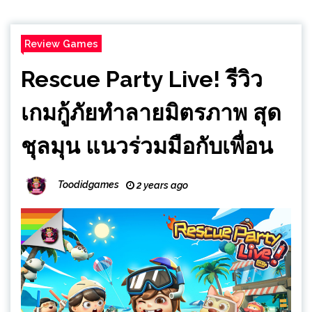
Review Games
Rescue Party Live! รีวิว
เกมกู้ภัยทำลายมิตรภาพ สุด
ชุลมุน แนวร่วมมือกับเพื่อน
Toodidgames
2 years ago