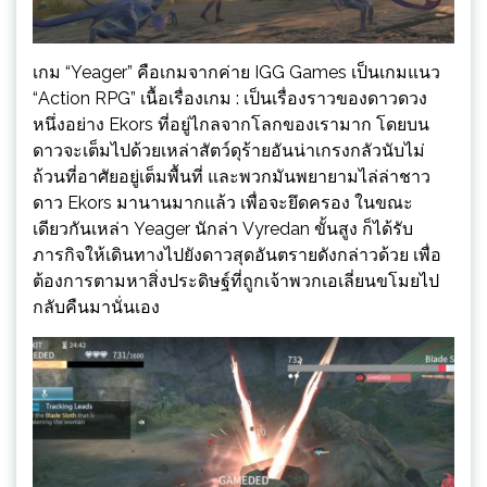
เกม “Yeager” คือเกมจากค่าย IGG Games เป็นเกมแนว
“Action RPG” เนื้อเรื่องเกม : เป็นเรื่องราวของดาวดวง
หนึ่งอย่าง Ekors ที่อยู่ไกลจากโลกของเรามาก โดยบน
ดาวจะเต็มไปด้วยเหล่าสัตว์ดุร้ายอันน่าเกรงกลัวนับไม่
ถ้วนที่อาศัยอยู่เต็มพื้นที่ และพวกมันพยายามไล่ล่าชาว
ดาว Ekors มานานมากแล้ว เพื่อจะยึดครอง ในขณะ
เดียวกันเหล่า Yeager นักล่า Vyredan ขั้นสูง ก็ได้รับ
ภารกิจให้เดินทางไปยังดาวสุดอันตรายดังกล่าวด้วย เพื่อ
ต้องการตามหาสิ่งประดิษฐ์ที่ถูกเจ้าพวกเอเลี่ยนขโมยไป
กลับคืนมานั่นเอง