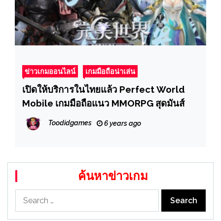
ข่าวเกมออนไลน์
เกมมือถือน่าเล่น
เปิดให้บริการในไทยแล้ว Perfect World
Mobile เกมมือถือแนว MMORPG สุดมันส์
Toodidgames
6 years ago
ค้นหาข่าวเกม
Search
for: