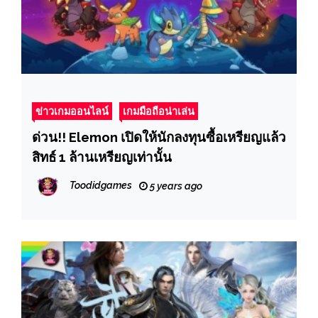
ข่าวเกมออนไลน์
เกมมือถือน่าเล่น
ด่วน!! Elemon เปิดให้นักลงทุนซื้อเหรียญแล้ว
สิทธ์ 1 ล้านเหรียญเท่านั้น
Toodidgames
5 years ago