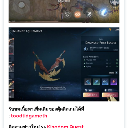
รับชมเนื้อหาเพิ่มเติมของตุ๊ดติดเกมได้ที่
:
toodtidgameth
ติดตามข่าวใหม่ >>
Kingdom Quest