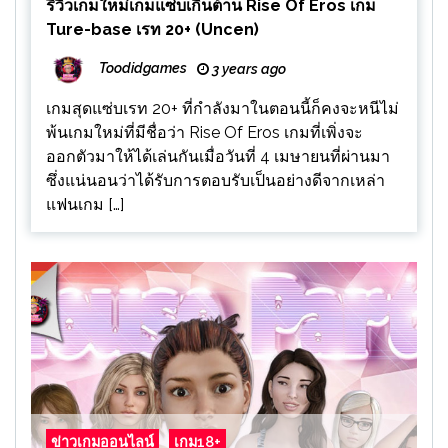
รีวิวเกมใหม่เกมแซ่บเกินต้าน Rise Of Eros เกม
Ture-base เรท 20+ (Uncen)
Toodidgames
3 years ago
เกมสุดแซ่บเรท 20+ ที่กำลังมาในตอนนี้ก็คงจะหนีไม่
พ้นเกมใหม่ที่มีชื่อว่า Rise Of Eros เกมที่เพิ่งจะ
ออกตัวมาให้ได้เล่นกันเมื่อวันที่ 4 เมษายนที่ผ่านมา
ซึ่งแน่นอนว่าได้รับการตอบรับเป็นอย่างดีจากเหล่า
แฟนเกม […]
ข่าวเกมออนไลน์
เกม18+