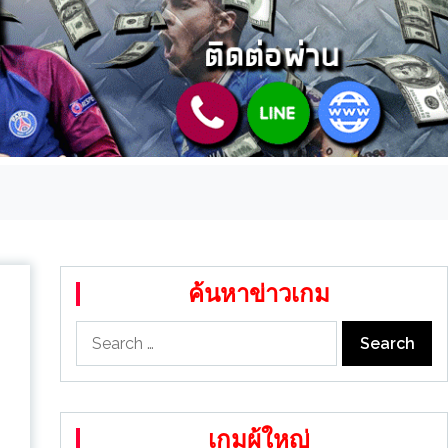
ค้นหาข่าวเกม
Search
for:
เกมผู้ใหญ่