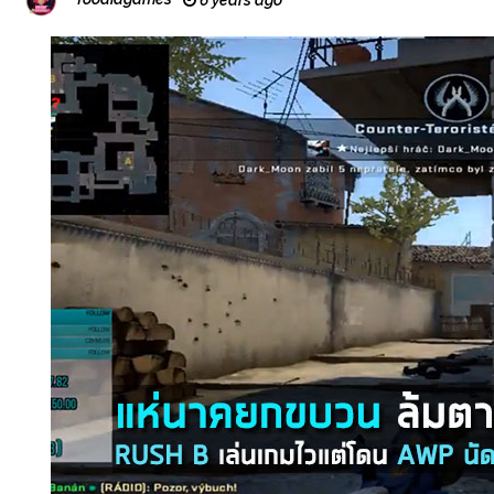
6 years ago