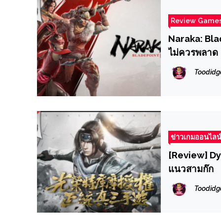
Review Game
Naraka: Blad
ไม่ควรพลาด
Toodid
ข่าวเกมออนไลน
[Review] Dy
แนวสามก๊ก
Toodid