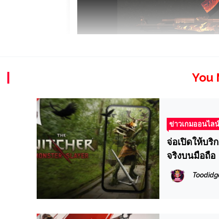
You 
ข่าวเกมออนไลน
จ่อเปิดให้บ
จริงบนมือถือ
Toodid