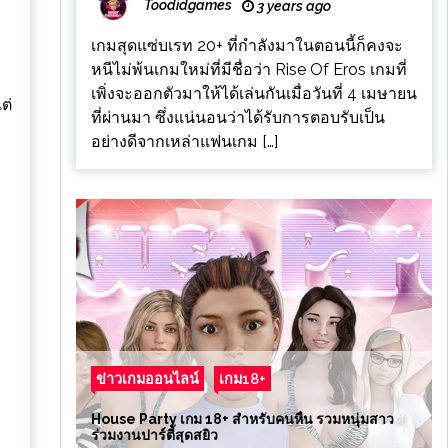
Toodidgames
3 years ago
เกมสุดแซ่บเรท 20+ ที่กำลังมาในตอนนี้ก็คงจะ
หนีไม่พ้นเกมใหม่ที่มีชื่อว่า Rise Of Eros เกมที่
เพิ่งจะออกตัวมาให้ได้เล่นกันเมื่อวันที่ 4 เมษายน
ต่
ที่ผ่านมา ซึ่งแน่นอนว่าได้รับการตอบรับเป็น
อย่างดีจากเหล่าแฟนเกม […]
ข่าวเกมออนไลน์
เกม18+
House Party เกม 18+ สำหรับคนหื่น รวมหนุ่มสาว
ร่วมงานปาร์ตี้สุดสยิว