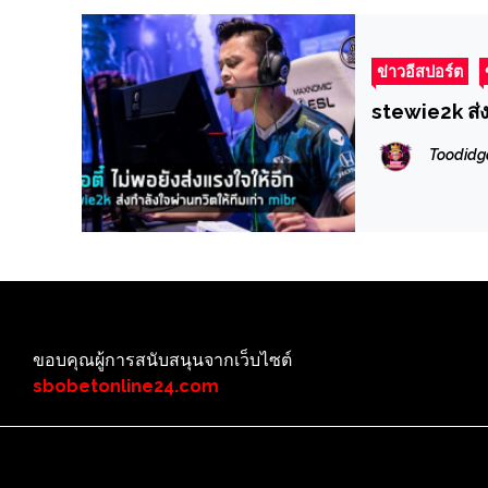
ข่าวอีสปอร์ต
stewie2k ส่
Toodid
ขอบคุณผู้การสนับสนุนจากเว็บไซต์
sbobetonline24.com