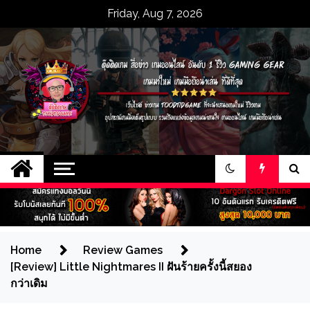
Skip
Friday, Aug 7, 2026
to
content
ตุ๊ดติดเกม สื่อข่าว
เว็บไซต์ ข่าวเกม toodtidgame ที่จะนำ
เสนอเกมใหม่ รีวิวเกม อุปกรณ์เกมมิ่งเต็ม
เกมออนไลน์ อันดับ 1
รูปแบบ รวมถึงแหล่งข้อมูลเกมน่าสนใจ
เกมออนไลน์ เกมมือถือน่าเล่น
รีวิว gaming gear
เกมมาใหม่ เกมมือถือ
Home
Review Games
[Review] Little Nightmares II ฝันร้ายครั้งนี้สยอง
น่าเล่น ที่ดีที่สุด
กว่าเดิม