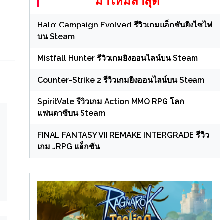
มาใหม่ล่าสุด
Halo: Campaign Evolved รีวิวเกมแอ็กชันยิงไซไฟ
บน Steam
Mistfall Hunter รีวิวเกมยิงออนไลน์บน Steam
Counter-Strike 2 รีวิวเกมยิงออนไลน์บน Steam
SpiritVale รีวิวเกม Action MMO RPG โลก
แฟนตาซีบน Steam
FINAL FANTASY VII REMAKE INTERGRADE รีวิว
เกม JRPG แอ็กชัน