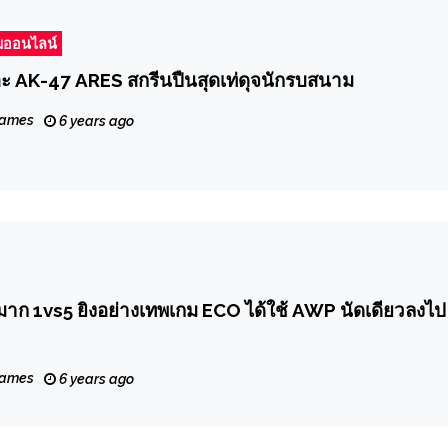
มออนไลน์
อะ AK-47 ARES สกรีนปืนสุดเท่ดุจนักรบสนาม
games
6 years ago
มาก 1vs5 ยิงอย่างเทพเกม ECO ได้ใช้ AWP นัดเดียวลงไป
games
6 years ago