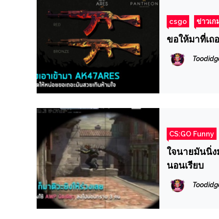
csgo
ข่าวเก
ขอให้มาที่เถ
Toodid
CS:GO Funny
ใจนายมันนิ่ง
นอนเรียบ
Toodid