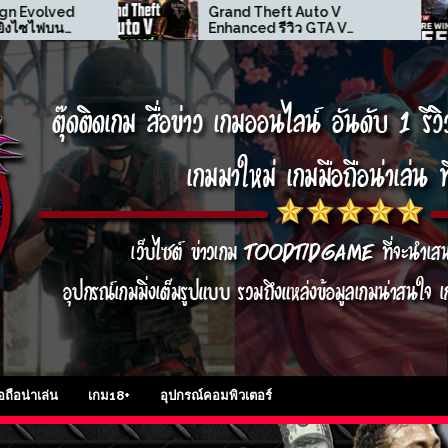
Grand Theft Auto V
Where Winds 
Enhanced รีวิว GTA V
จอมยุทธ์ Ope
เวอร์ชันปรับปรุงบน Steam
บน Steam
เกมออนไลน์ อันดับ 1 ร
ำเสนอเกมใหม่ รีวิวเกม อุปกรณ์เกมมิ่งเต็มร
ออนไลน์ เกมมือถือน่าเล่น
อถือน่าเล่น
เกม18+
อุปกรณ์คอมพิวเตอร์
่ เกมมือถือน่าเล่น ที่ดีท