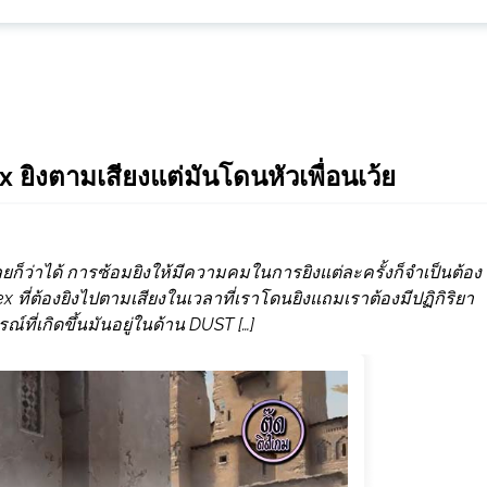
x ยิงตามเสียงแต่มันโดนหัวเพื่อนเว้ย
ลยก็ว่าได้ การซ้อมยิงให้มีความคมในการยิงแต่ละครั้งก็จำเป็นต้อง
lex ที่ต้องยิงไปตามเสียงในเวลาที่เราโดนยิงแถมเราต้องมีปฏิกิริยา
ณ์ที่เกิดขึ้นมันอยู่ในด้าน DUST […]