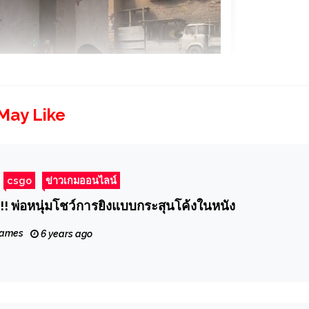
May Like
csgo
ข่าวเกมออนไลน์
! พ่อหนุ่มโชว์การยิงแบบกระสุนโค้งในหนัง
games
6 years ago