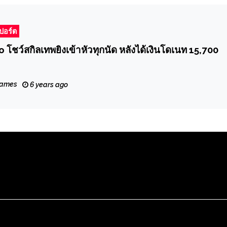
ปอร์ต
โชว์สกิลเทพยิงเข้าหัวทุกนัด หลังได้เงินโดเนท 15,700
games
6 years ago