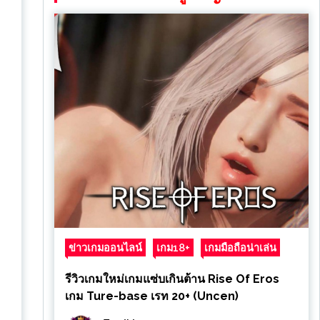
ข่าวเกมออนไลน์
เกม18+
เกมมือถือน่าเล่น
รีวิวเกมใหม่เกมแซ่บเกินต้าน Rise Of Eros
เกม Ture-base เรท 20+ (Uncen)