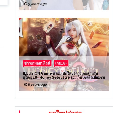
5 years ago
ข่าวเกมออนไลน์
เกม18+
ILLUSION Game พร้อมเปิดให้บริการเกมสำหรับ
ผู้ใหญ่ 18+ Honey Select 2 พร้อมเว็บไซต์ให้เยี่ยมชม
6 years ago