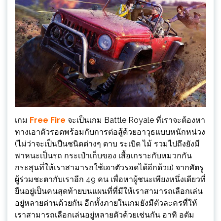
เกม
Free Fire
จะเป็นเกม Battle Royale ที่เราจะต้องหา
ทางเอาตัวรอดพร้อมกับการต่อสู้ด้วยอาวุธแบบหนักหน่วง
(ไม่ว่าจะเป็นปืนชนิดต่างๆ ดาบ ระเบิด ไม้ รวมไปถึงยังมี
พาหนะเป็นรถ กระเป๋าเก็บของ เสื้อเกราะกับหมวกกัน
กระสุนที่ให้เราสามารถใช้เอาตัวรอดได้อีกด้วย) จากศัตรู
ผู้ร่วมชะตากับเราอีก 49 คน เพื่อหาผู้ชนะเพียงหนึ่งเดียวที่
ยืนอยู่เป็นคนสุดท้ายบนแผนที่ที่มีให้เราสามารถเลือกเล่น
อยู่หลายด่านด้วยกัน อีกทั้งภายในเกมยังมีตัวละครที่ให้
เราสามารถเลือกเล่นอยู่หลายตัวด้วยเช่นกัน อาทิ อดัม