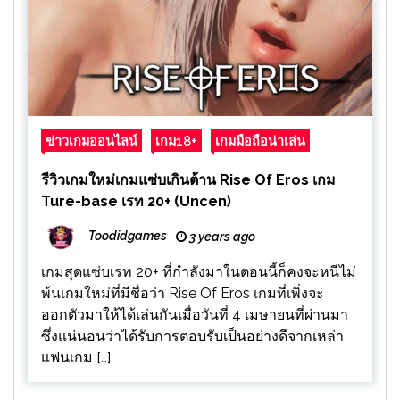
ข่าวเกมออนไลน์
เกม18+
เกมมือถือน่าเล่น
รีวิวเกมใหม่เกมแซ่บเกินต้าน Rise Of Eros เกม
Ture-base เรท 20+ (Uncen)
Toodidgames
3 years ago
เกมสุดแซ่บเรท 20+ ที่กำลังมาในตอนนี้ก็คงจะหนีไม่
พ้นเกมใหม่ที่มีชื่อว่า Rise Of Eros เกมที่เพิ่งจะ
ออกตัวมาให้ได้เล่นกันเมื่อวันที่ 4 เมษายนที่ผ่านมา
ซึ่งแน่นอนว่าได้รับการตอบรับเป็นอย่างดีจากเหล่า
แฟนเกม […]