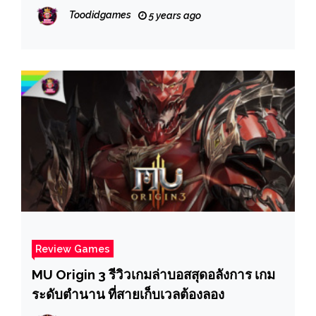
Toodidgames
5 years ago
Review Games
MU Origin 3 รีวิวเกมล่าบอสสุดอลังการ เกม
ระดับตำนาน ที่สายเก็บเวลต้องลอง