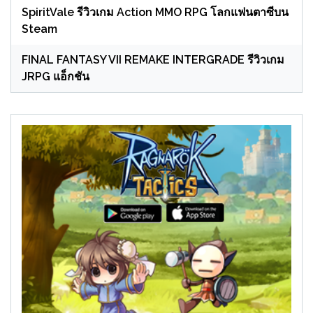
SpiritVale รีวิวเกม Action MMO RPG โลกแฟนตาซีบน
Steam
FINAL FANTASY VII REMAKE INTERGRADE รีวิวเกม
JRPG แอ็กชัน