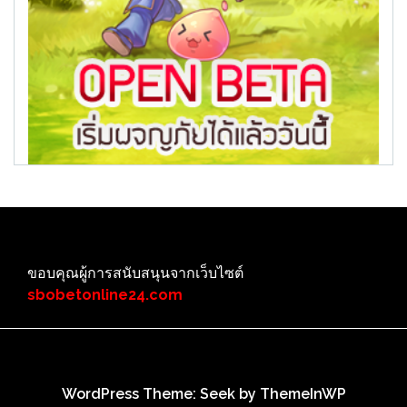
ขอบคุณผู้การสนับสนุนจากเว็บไซต์
sbobetonline24.com
WordPress Theme: Seek by
ThemeInWP