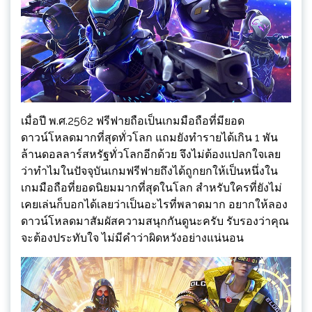
เมื่อปี พ.ศ.2562 ฟรีฟายถือเป็นเกมมือถือที่มียอด
ดาวน์โหลดมากที่สุดทั่วโลก แถมยังทำรายได้เกิน 1 พัน
ล้านดอลลาร์สหรัฐทั่วโลกอีกด้วย จึงไม่ต้องแปลกใจเลย
ว่าทำไมในปัจจุบันเกมฟรีฟายถึงได้ถูกยกให้เป็นหนึ่งใน
เกมมือถือที่ยอดนิยมมากที่สุดในโลก สำหรับใครที่ยังไม่
เคยเล่นก็บอกได้เลยว่าเป็นอะไรที่พลาดมาก อยากให้ลอง
ดาวน์โหลดมาสัมผัสความสนุกกันดูนะครับ รับรองว่าคุณ
จะต้องประทับใจ ไม่มีคำว่าผิดหวังอย่างแน่นอน