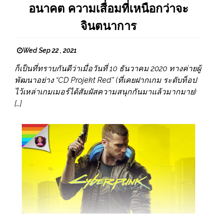
อนาคต ความเสื่อมที่เหนือกว่าจะ
จินตนาการ
Wed Sep 22 , 2021
ก็เป็นที่ทราบกันดีว่าเมื่อวันที่ 10 ธันวาคม 2020 ทางค่ายผู้
พัฒนาอย่าง “CD Projekt Red” (ที่เคยฝากเกม ระดับท็อป
ไว้เหล่าเกมเมอร์ได้สัมผัสความสนุกกันมาแล้วมากมาย)
[…]