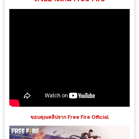
ขอบคุณคลิปจาก Free Fire Official