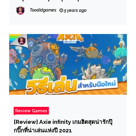
Toodidgames
5 years ago
Review Games
[Review] Axie infinity เกมฮิตสุดน่ารักปุ๊
กปิ๊กที่น่าเล่นแห่งปี 2021