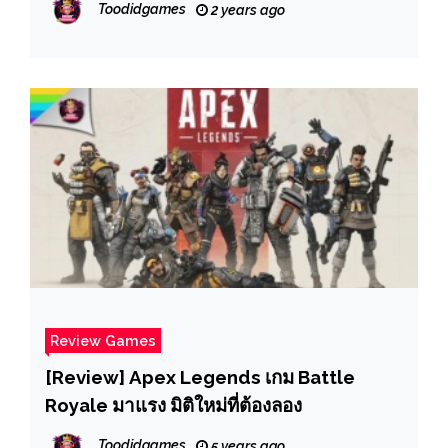
Toodidgames
2 years ago
Review Games
[Review] Apex Legends เกม Battle
Royale มาแรง มิติใหม่ที่ต้องลอง
Toodidgames
5 years ago