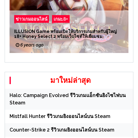
ข่าวเกมออนไลน์
เกม18+
ILLUSION Game พร้อมเปิดให้บริการเกมสำหรับผู้ใหญ่
18+ Honey Select 2 พร้อมเว็บไซต์ให้เยี่ยมชม
6 years ago
มาใหม่ล่าสุด
Halo: Campaign Evolved รีวิวเกมแอ็กชันยิงไซไฟบน
Steam
Mistfall Hunter รีวิวเกมยิงออนไลน์บน Steam
Counter-Strike 2 รีวิวเกมยิงออนไลน์บน Steam