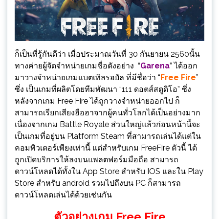
ก็เป็นที่รู้กันดีว่า เมื่อประมาณวันที่ 30 กันยายน 2560นั้น
ทางค่ายผู้จัดจำหน่ายเกมชื่อดังอย่าง “
Garena
” ได้ออก
มาวางจำหน่ายเกมแบตเทิลรอยัล ที่มีชื่อว่า “
Free Fire
”
ซึ่ง เป็นเกมที่ผลิตโดยทีมพัฒนา “111 ดอตส์สตูดิโอ” ซึ่ง
หลังจากเกม Free Fire ได้ถูกวางจำหน่ายออกไป ก็
สามารถเรียกเสียงฮือฮาจากผู้คนทั่วโลกได้เป็นอย่างมาก
เนื่องจากเกม Battle Royale ส่วนใหญ่แล้วก่อนหน้านี้จะ
เป็นเกมที่อยู่บน Platform Steam ที่สามารถเล่นได้แต่ใน
คอมพิวเตอร์เพียงเท่านี้ แต่สำหรับเกม FreeFire ตัวนี้ ได้
ถูกเปิดบริการให้ลงบนแพลตฟอร์มมือถือ สามารถ
ดาวน์โหลดได้ทั้งใน App Store สำหรับ IOS และใน Play
Store สำหรับ android รวมไปถึงบน PC ก็สามารถ
ดาวน์โหลดเล่นได้ด้วยเช่นกัน
ตัวอย่างเกม Free Fire