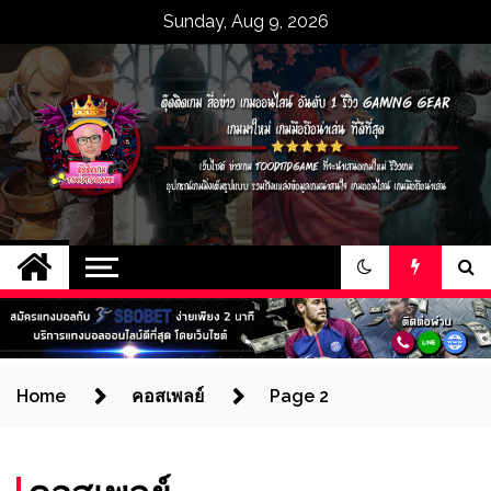
Skip
Sunday, Aug 9, 2026
to
content
ตุ๊ดติดเกม สื่อข่าว
เว็บไซต์ ข่าวเกม toodtidgame ที่จะนำ
เสนอเกมใหม่ รีวิวเกม อุปกรณ์เกมมิ่งเต็ม
เกมออนไลน์ อันดับ 1
รูปแบบ รวมถึงแหล่งข้อมูลเกมน่าสนใจ
เกมออนไลน์ เกมมือถือน่าเล่น
รีวิว gaming gear
เกมมาใหม่ เกมมือถือ
Home
คอสเพลย์
Page 2
น่าเล่น ที่ดีที่สุด